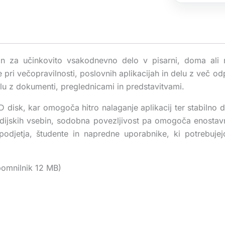
an za učinkovito vsakodnevno delo v pisarni, doma ali 
pri večopravilnosti, poslovnih aplikacijah in delu z več odp
elu z dokumenti, preglednicami in predstavitvami.
D disk, kar omogoča hitro nalaganje aplikacij ter stabilno d
edijskih vsebin, sodobna povezljivost pa omogoča enostav
odjetja, študente in napredne uporabnike, ki potrebujej
omnilnik 12 MB)