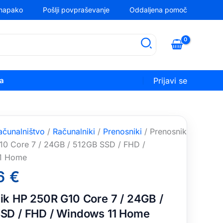
 napako
Pošlji povpraševanje
Oddaljena pomoč
ka
Prijavi se
ačunalništvo
/
Računalniki
/
Prenosniki
/ Prenosnik
0 Core 7 / 24GB / 512GB SSD / FHD /
1 Home
6
€
ik HP 250R G10 Core 7 / 24GB /
SD / FHD / Windows 11 Home