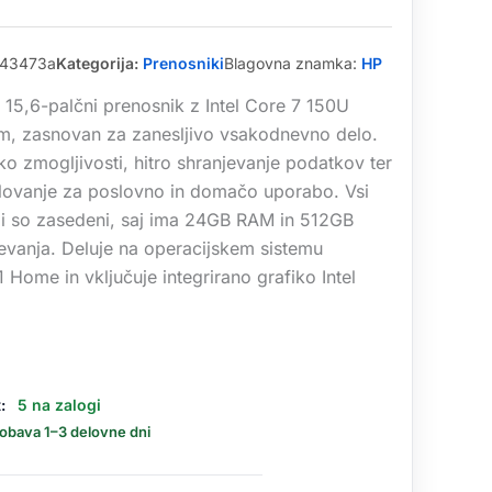
43473a
Kategorija:
Prenosniki
Blagovna znamka:
HP
 15,6-palčni prenosnik z Intel Core 7 150U
m, zasnovan za zanesljivo vsakodnevno delo.
ko zmogljivosti, hitro shranjevanje podatkov ter
elovanje za poslovno in domačo uporabo. Vsi
i so zasedeni, saj ima 24GB RAM in 512GB
evanja. Deluje na operacijskem sistemu
Home in vključuje integrirano grafiko Intel
:
5 na zalogi
dobava 1–3 delovne dni