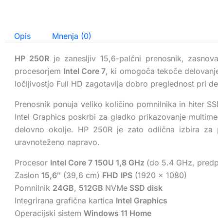
Opis
Mnenja (0)
HP 250R
je zanesljiv 15,6-palčni prenosnik, zasnov
procesorjem
Intel Core 7
, ki omogoča tekoče delovanje 
ločljivostjo Full HD zagotavlja dobro preglednost pri d
Prenosnik ponuja veliko količino pomnilnika in hiter SS
Intel Graphics poskrbi za gladko prikazovanje multim
delovno okolje. HP 250R je zato odlična izbira za p
uravnoteženo napravo.
Procesor
Intel Core 7 150U 1,8 GHz
(do 5.4 GHz, predp
Zaslon
15,6″
(39,6 cm)
FHD
IPS
(1920 x 1080)
Pomnilnik
24GB
,
512GB
NVMe
SSD disk
Integrirana grafična kartica
Intel Graphics
Operacijski sistem
Windows 11 Home