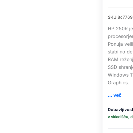
SKU
8c7769
HP 250R je
procesorje
Ponuja veli
stabilno d
RAM reženj
SSD shranj
Windows 11 
Graphics.
… več
Prenosnik
Dobavljivost
HP
v skladišču, 
250R
G10