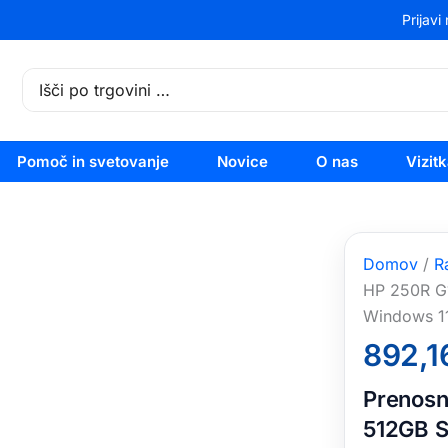
Prijavi
Search
for:
Pomoč in svetovanje
Novice
O nas
Vizit
Domov
/
R
HP 250R G1
Windows 1
892,1
Prenosn
512GB S