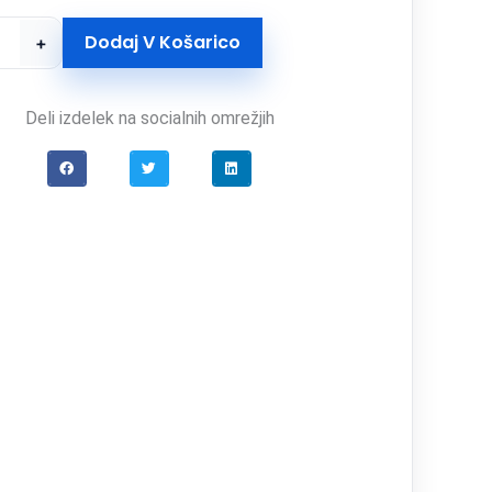
Dodaj V Košarico
+
Deli izdelek na socialnih omrežjih