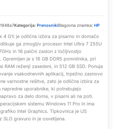
1948a7
Kategorija:
Prenosniki
Blagovna znamka:
HP
 4 G1i je odlična izbira za pisarno in domačo
likuje ga zmogljiv procesor Intel Ultra 7 255U
7GHz in 16 palčni zaslon z ločljivostjo
 Opremljen je s 16 GB DDR5 pomnilnika, pri
si RAM reženji zasedeni, in 512 GB SSD. Ponuja
ovanje vsakodnevnih aplikacij, trpežno zasnovo
ene varnostne rešitve, zato je odlična izbira za
n napredne uporabnike, ki potrebujejo
napravo za delo doma, v pisarni ali na poti.
operacijskem sistemu Windows 11 Pro in ima
 grafiko Intel Graphics. Tipkovnica je US
z SLO gravuro in je osvetljena.