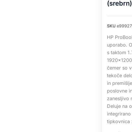
(srebrn)
SKU
e99927
HP ProBook
uporabo. Od
s taktom 1.
1920×1200.
čemer so v
tekoče del
in premišlj
poslovne i
zanesljivo 
Deluje na 
integrirano
tipkovnica 