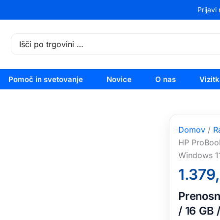
Prijavi
Search
for:
Pomoč in svetovanje
Novice
O nas
Vizit
Domov
/
R
HP ProBook 
Windows 11
1.379
Prenosni
/ 16 GB