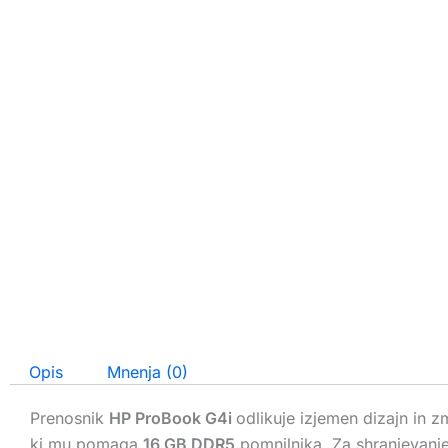
Opis
Mnenja (0)
Prenosnik
HP ProBook G4i
odlikuje izjemen dizajn in 
ki mu pomaga
16 GB DDR5
pomnilnika. Za shranjevanje