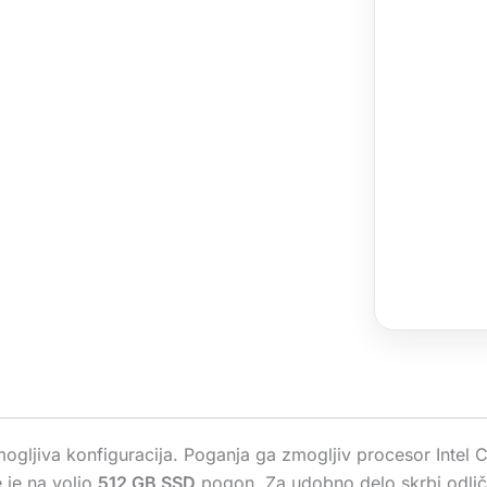
zmogljiva konfiguracija. Poganja ga zmogljiv procesor Intel
 je na voljo
512 GB SSD
pogon. Za udobno delo skrbi odli