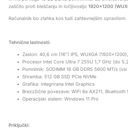
zaščito proti bleščanju in ločljivostjo
1920×1200 (WUX
Računalnik bo zlahka kos tudi zahtevnejšim opravilom.
Tehnične lastnosti:
Zaslon: 40,6 cm (16″) IPS, WUXGA (1920×1200), a
Procesor Intel Core Ultra 7 255U 1,7 GHz (do 5
Pomnilnik: SODIMM 16 GB DDR5 5600 MT/s (vsi 
Shramba: 512 GB SSD PCIe NVMe
Grafika: integrirana Intel Graphics
Brezzžične povezave: WiFi 6e AX211, Bluetooth 
Operacijski sistem: Windows 11 Pro
Priključki: