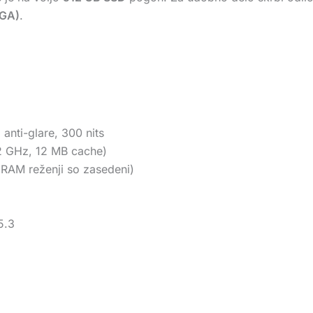
GA)
.
nti-glare, 300 nits
,2 GHz, 12 MB cache)
RAM reženji so zasedeni)
5.3