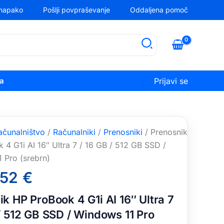
 napako
Pošlji povpraševanje
Oddaljena pomoč
ka
Prijavi se
ačunalništvo
/
Računalniki
/
Prenosniki
/ Prenosnik
4 G1i AI 16″ Ultra 7 / 16 GB / 512 GB SSD /
 Pro (srebrn)
,52
€
k HP ProBook 4 G1i AI 16″ Ultra 7
 / 512 GB SSD / Windows 11 Pro