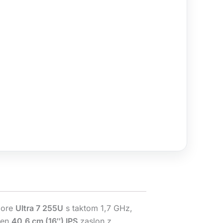
 Core
Ultra 7 255U
s taktom 1,7 GHz,
čen
40,6 cm (16″) IPS
zaslon z