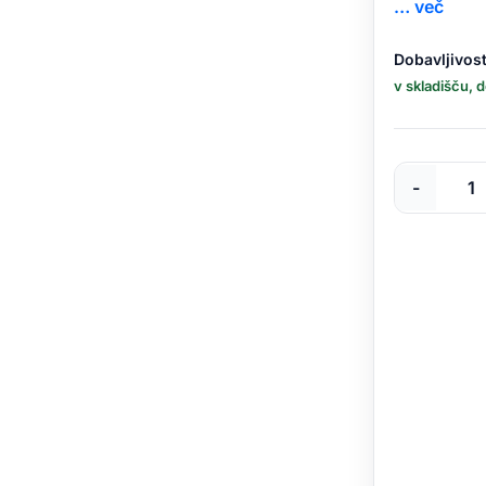
… več
Prenosnik
Dobavljivost
HP
v skladišču, 
ProBook
4
G1i
AI
-
16"
Ultra
7
/
16
GB
/
512
GB
SSD