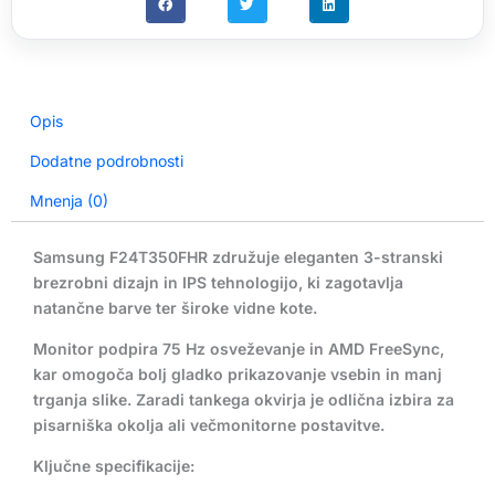
75
Hz
/
5
ms
Opis
/
črn
Dodatne podrobnosti
količina
Mnenja (0)
Samsung F24T350FHR združuje eleganten 3-stranski
brezrobni dizajn in IPS tehnologijo, ki zagotavlja
natančne barve ter široke vidne kote.
Monitor podpira 75 Hz osveževanje in AMD FreeSync,
kar omogoča bolj gladko prikazovanje vsebin in manj
trganja slike. Zaradi tankega okvirja je odlična izbira za
pisarniška okolja ali večmonitorne postavitve.
Ključne specifikacije: