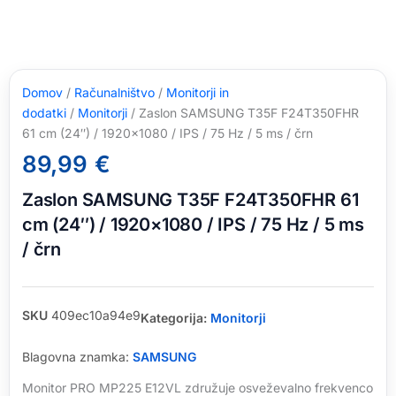
Domov
/
Računalništvo
/
Monitorji in
dodatki
/
Monitorji
/ Zaslon SAMSUNG T35F F24T350FHR
61 cm (24″) / 1920×1080 / IPS / 75 Hz / 5 ms / črn
89,99
€
Zaslon SAMSUNG T35F F24T350FHR 61
cm (24″) / 1920×1080 / IPS / 75 Hz / 5 ms
/ črn
SKU
409ec10a94e9
Kategorija:
Monitorji
Blagovna znamka:
SAMSUNG
Monitor PRO MP225 E12VL združuje osveževalno frekvenco