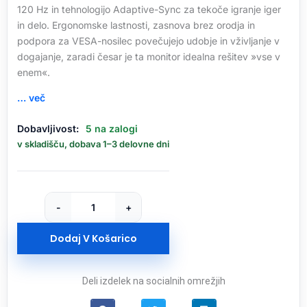
120 Hz in tehnologijo Adaptive-Sync za tekoče igranje iger
in delo. Ergonomske lastnosti, zasnova brez orodja in
podpora za VESA-nosilec povečujejo udobje in vživljanje v
dogajanje, zaradi česar je ta monitor idealna rešitev »vse v
enem«.
… več
Zaslon
Dobavljivost:
5 na zalogi
SAMSUNG
v skladišču, dobava 1–3 delovne dni
T35F
F24T350FHR
61
cm
-
+
(24")
/
Dodaj V Košarico
1920x1080
/
IPS
Deli izdelek na socialnih omrežjih
/