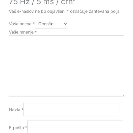
75 Hz / 5 ms / črn”
Vaš e-naslov ne bo objavljen.
*
označuje zahtevana polja
Vaša ocena
*
Vaše mnenje
*
Naziv
*
E-pošta
*