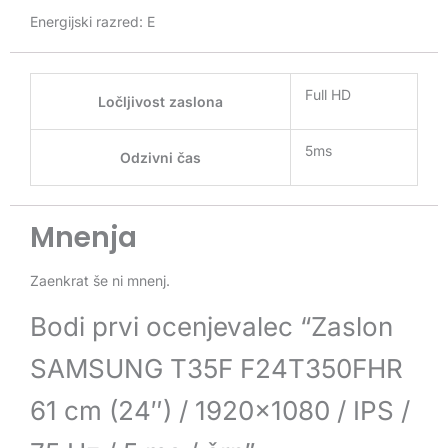
Energijski razred: E
Full HD
Ločljivost zaslona
5ms
Odzivni čas
Mnenja
Zaenkrat še ni mnenj.
Bodi prvi ocenjevalec “Zaslon
SAMSUNG T35F F24T350FHR
61 cm (24″) / 1920×1080 / IPS /