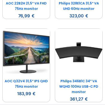
AOC 22B2H 21,5″ VA FHD
Philips 328E1CA 31,5″ VA
75Hz monitor
UHD 60Hz monitor
76,99
€
323,00
€
AOC Q32V4 31,5″ IPS QHD
Philips 346B1C 34″ VA
75Hz monitor
WQHD 100Hz USB-C PD
monitor
183,99
€
361,27
€