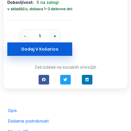
Dobavljivost:
5 na zalogi
2K
v skladišču, dobava 1–3 delovne dni
Gaming
Monitor
G27Qi
količina
-
+
Dodaj V Košarico
Deli izdelek na socialnih omrežjih
Opis
Dodatne podrobnosti