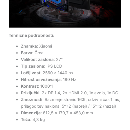
Tehnične podrobnosti:
Znamka
: Xiaomi
Barva
: Črna
Velikost zaslona
: 27″
Tip zaslona
: IPS LCD
Ločljivost
: 2560 x 1440 px
Hitrost osveževanja
: 180 Hz
Kontrast
: 1000:1
Priključki
: 2x DP 1.4, 2x HDMI 2.0, 1x avdio, 1x DC
Zmožnosti
: Razmerje stranic 16:9, odzivni čas 1 ms,
prilagoditev naklona: 5°±2 (naprej) / 15°±2 (nazaj)
Dimenzije
: 612,5 x 170,7 x 453,0 mm
Teža
: 4,3 kg