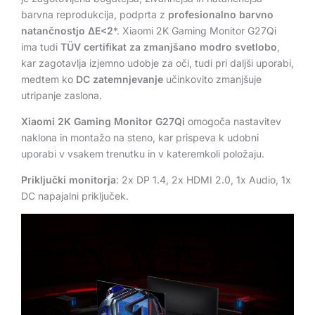
barvna reprodukcija, podprta z
profesionalno barvno
natančnostjo ΔE<2
*. Xiaomi 2K Gaming Monitor G27Qi
ima tudi
TÜV certifikat za zmanjšano modro svetlobo
,
kar zagotavlja izjemno udobje za oči, tudi pri daljši uporabi,
medtem ko
DC zatemnjevanje
učinkovito zmanjšuje
utripanje zaslona.
Xiaomi 2K Gaming Monitor G27Qi
omogoča nastavitev
naklona in montažo na steno, kar prispeva k udobni
uporabi v vsakem trenutku in v kateremkoli položaju.
Priključki monitorja
: 2x DP 1.4, 2x HDMI 2.0, 1x Audio, 1x
DC napajalni priključek.