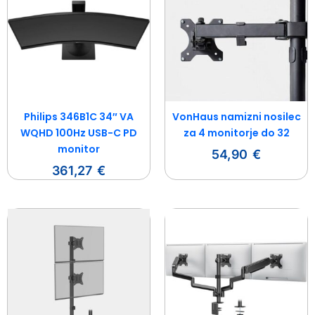
Philips 346B1C 34″ VA
VonHaus namizni nosilec
WQHD 100Hz USB-C PD
za 4 monitorje do 32
monitor
54,90
€
361,27
€