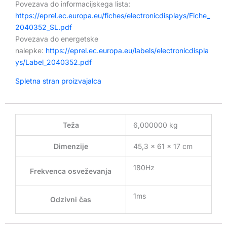
Povezava do informacijskega lista:
https://eprel.ec.europa.eu/fiches/electronicdisplays/Fiche_
2040352_SL.pdf
Povezava do energetske
nalepke:
https://eprel.ec.europa.eu/labels/electronicdispla
ys/Label_2040352.pdf
Spletna stran proizvajalca
Teža
6,000000 kg
Dimenzije
45,3 × 61 × 17 cm
180Hz
Frekvenca osveževanja
1ms
Odzivni čas