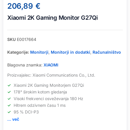
206,89
€
Xiaomi 2K Gaming Monitor G27Qi
SKU
E0017664
Kategorije:
Monitorji
,
Monitorji in dodatki
,
Računalništvo
Blagovna znamka:
XIAOMI
Proizvajalec: Xiaomi Communications Co., Ltd.
Xiaomi 2K Gaming Monitorjem G27Qi
178° širokim kotom gledanja
Visoki frekvenci osveževanja 180 Hz
Hitrem odzivnem času 1 ms
95 % DCI-P3
… več
Xiaomi