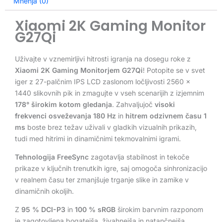
Mnenja (0)
Xiaomi 2K Gaming Monitor
G27Qi
Uživajte v vznemirljivi hitrosti igranja na dosegu roke z
Xiaomi 2K Gaming Monitorjem G27Qi
! Potopite se v svet
iger z 27-palčnim IPS LCD zaslonom ločljivosti 2560 x
1440 slikovnih pik in zmagujte v vseh scenarijih z izjemnim
178° širokim kotom gledanja
. Zahvaljujoč
visoki
frekvenci osveževanja 180 Hz
in
hitrem odzivnem času 1
ms
boste brez težav uživali v gladkih vizualnih prikazih,
tudi med hitrimi in dinamičnimi tekmovalnimi igrami.
Tehnologija FreeSync
zagotavlja stabilnost in tekoče
prikaze v ključnih trenutkih igre, saj omogoča sinhronizacijo
v realnem času ter zmanjšuje trganje slike in zamike v
dinamičnih okoljih.
Z
95 % DCI-P3
in
100 % sRGB
širokim barvnim razponom
je zagotovljena bogatejša, živahnejša in natančnejša