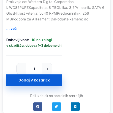
Proizvajalec: Western Digital Corporation
l: WD85PURZKapaciteta: 8 TBOblika: 3,5″Vmesnik: SATA 6
Gb/sHitrost vrtenja: 5640 RPMPredpomnilnik: 256
MBPodpora za AllFrame™: DaPodprte kamere: do
… več
WD
Dobavljivost:
10 na zalogi
8TB
v skladišču, dobava 1–3 delovne dni
Purple
3,5"
SATA
6Gb/s
-
+
5640rpm
256MB
Dodaj V Košarico
HDD
disk
količina
Deli izdelek na socialnih omrežjih