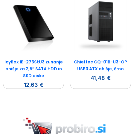
IcyBox IB-273StU3 zunanje
Chieftec CQ-01B-U3-OP
ohišje za 2,5″ SATA HDD in
USB3 ATX ohišje, črno
SSD diske
41,48
€
12,63
€