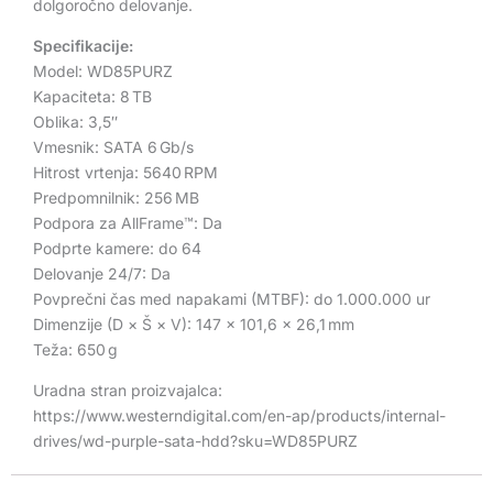
dolgoročno delovanje.
Specifikacije:
Model: WD85PURZ
Kapaciteta: 8 TB
Oblika: 3,5″
Vmesnik: SATA 6 Gb/s
Hitrost vrtenja: 5640 RPM
Predpomnilnik: 256 MB
Podpora za AllFrame™: Da
Podprte kamere: do 64
Delovanje 24/7: Da
Povprečni čas med napakami (MTBF): do 1.000.000 ur
Dimenzije (D × Š × V): 147 × 101,6 × 26,1 mm
Teža: 650 g
Uradna stran proizvajalca:
https://www.westerndigital.com/en-ap/products/internal-
drives/wd-purple-sata-hdd?sku=WD85PURZ