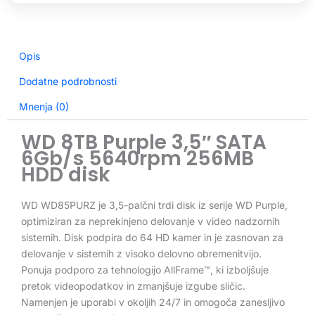
Opis
Dodatne podrobnosti
Mnenja (0)
WD 8TB Purple 3,5″ SATA
6Gb/s 5640rpm 256MB
HDD disk
WD WD85PURZ je 3,5-palčni trdi disk iz serije WD Purple,
optimiziran za neprekinjeno delovanje v video nadzornih
sistemih. Disk podpira do 64 HD kamer in je zasnovan za
delovanje v sistemih z visoko delovno obremenitvijo.
Ponuja podporo za tehnologijo AllFrame™, ki izboljšuje
pretok videopodatkov in zmanjšuje izgube sličic.
Namenjen je uporabi v okoljih 24/7 in omogoča zanesljivo