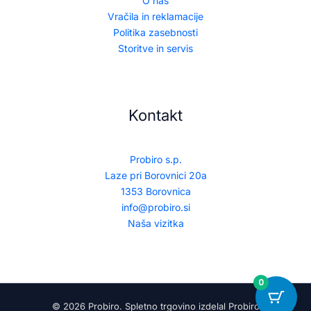
O nas
Vračila in reklamacije
Politika zasebnosti
Storitve in servis
Kontakt
Probiro s.p.
Laze pri Borovnici 20a
1353 Borovnica
info@probiro.si
Naša vizitka
0
© 2026 Probiro. Spletno trgovino izdelal Probiro