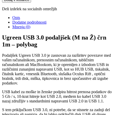
Deli izdelek na socialnih omrežjih
Opis
Dodatne podrobnosti
Mnenja (0)
Ugreen USB 3.0 podaljšek (M na Ž) črn
1m – polybag
Podaljšek Ugreen USB 3.0 je zasnovan za razširitev povezave med
vašim računalnikom, prenosnim računalnikom, tabličnim
računalnikom ali MacBookom, ki je opremljen z izhodom USB in
različnimi zunanjimi napravami USB, kot so HUB USB, tiskalnik,
čitalnik kartic, vmesnik Bluetooth, slušalka Oculus Rift , optični
bralnik, trdi disk, miška, tipkovnica in brez upočasnitve ali izgube
podatkov.
USB kabel za moške in ženske podpira hitrost prenosa podatkov do
5 Gb / s, 10-krat hitreje kot USB 2.0, medtem ko kabel USB 3.0
nazaj združljiv s standardnimi napravami USB 2.0 in USB 1.1.
S tem priključkom USB 3.0, ni potrebe, da se stisnete za zadnji del
televizorja ali namizja, da bi lahko priključili disk USB ali druge