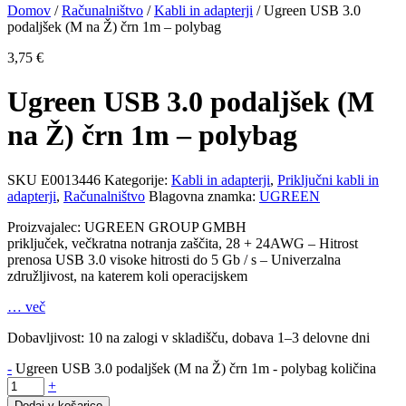
Domov
/
Računalništvo
/
Kabli in adapterji
/ Ugreen USB 3.0
podaljšek (M na Ž) črn 1m – polybag
3,75
€
Ugreen USB 3.0 podaljšek (M
na Ž) črn 1m – polybag
SKU
E0013446
Kategorije:
Kabli in adapterji
,
Priključni kabli in
adapterji
,
Računalništvo
Blagovna znamka:
UGREEN
Proizvajalec: UGREEN GROUP GMBH
priključek, večkratna notranja zaščita, 28 + 24AWG – Hitrost
prenosa USB 3.0 visoke hitrosti do 5 Gb / s – Univerzalna
združljivost, na katerem koli operacijskem
… več
Dobavljivost:
10 na zalogi
v skladišču, dobava 1–3 delovne dni
-
Ugreen USB 3.0 podaljšek (M na Ž) črn 1m - polybag količina
+
Dodaj v košarico