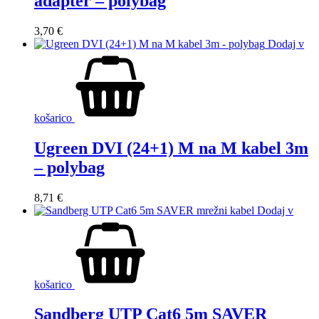
adapter – polybag
3,70
€
Dodaj v
košarico
Ugreen DVI (24+1) M na M kabel 3m
– polybag
8,71
€
Dodaj v
košarico
Sandberg UTP Cat6 5m SAVER