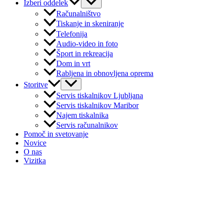
Izberi oddelek
Računalništvo
Tiskanje in skeniranje
Telefonija
Audio-video in foto
Šport in rekreacija
Dom in vrt
Rabljena in obnovljena oprema
Storitve
Servis tiskalnikov Ljubljana
Servis tiskalnikov Maribor
Najem tiskalnika
Servis računalnikov
Pomoč in svetovanje
Novice
O nas
Vizitka