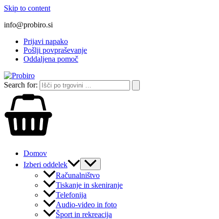
Skip to content
info@probiro.si
Prijavi napako
Pošlji povpraševanje
Oddaljena pomoč
Search for:
Domov
Izberi oddelek
Računalništvo
Tiskanje in skeniranje
Telefonija
Audio-video in foto
Šport in rekreacija