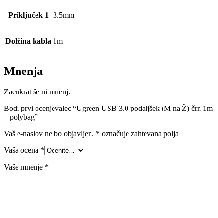
Priključek 1
3.5mm
Dolžina kabla
1m
Mnenja
Zaenkrat še ni mnenj.
Bodi prvi ocenjevalec “Ugreen USB 3.0 podaljšek (M na Ž) črn 1m
– polybag”
Vaš e-naslov ne bo objavljen.
*
označuje zahtevana polja
Vaša ocena
*
Vaše mnenje
*