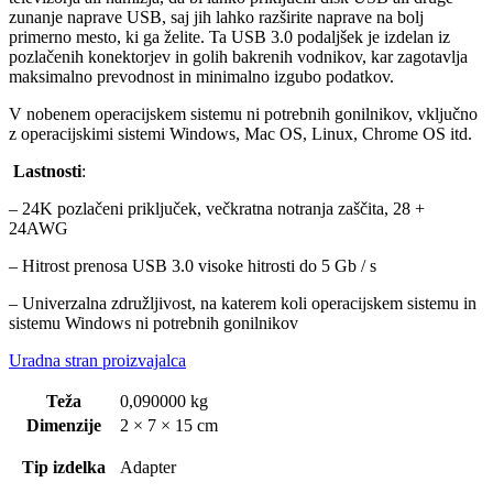
zunanje naprave USB, saj jih lahko razširite naprave na bolj
primerno mesto, ki ga želite. Ta USB 3.0 podaljšek je izdelan iz
pozlačenih konektorjev in golih bakrenih vodnikov, kar zagotavlja
maksimalno prevodnost in minimalno izgubo podatkov.
V nobenem operacijskem sistemu ni potrebnih gonilnikov, vključno
z operacijskimi sistemi Windows, Mac OS, Linux, Chrome OS itd.
Lastnosti
:
– 24K pozlačeni priključek, večkratna notranja zaščita, 28 +
24AWG
– Hitrost prenosa USB 3.0 visoke hitrosti do 5 Gb / s
– Univerzalna združljivost, na katerem koli operacijskem sistemu in
sistemu Windows ni potrebnih gonilnikov
Uradna stran proizvajalca
Teža
0,090000 kg
Dimenzije
2 × 7 × 15 cm
Tip izdelka
Adapter