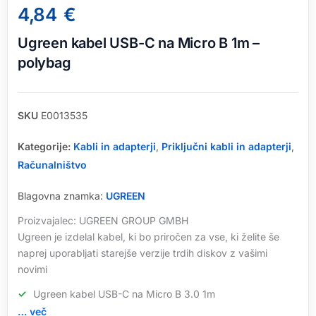
4,84
€
Ugreen kabel USB-C na Micro B 1m –
polybag
SKU
E0013535
Kategorije:
Kabli in adapterji
,
Priključni kabli in adapterji
,
Računalništvo
Blagovna znamka:
UGREEN
Proizvajalec: UGREEN GROUP GMBH
Ugreen je izdelal kabel, ki bo priročen za vse, ki želite še
naprej uporabljati starejše verzije trdih diskov z vašimi
novimi
Ugreen kabel USB-C na Micro B 3.0 1m
… več