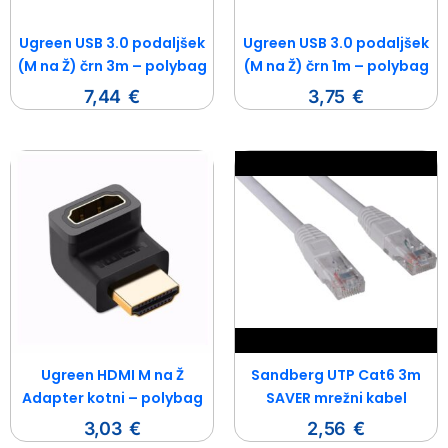
Ugreen USB 3.0 podaljšek
Ugreen USB 3.0 podaljšek
(M na Ž) črn 3m – polybag
(M na Ž) črn 1m – polybag
7,44
€
3,75
€
Ugreen HDMI M na Ž
Sandberg UTP Cat6 3m
Adapter kotni – polybag
SAVER mrežni kabel
3,03
€
2,56
€