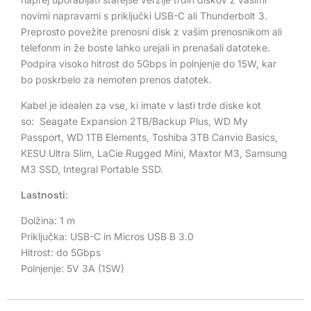
novimi napravami s priključki USB-C ali Thunderbolt 3.
Preprosto povežite prenosni disk z vašim prenosnikom ali
telefonm in že boste lahko urejali in prenašali datoteke.
Podpira visoko hitrost do 5Gbps in polnjenje do 15W, kar
bo poskrbelo za nemoten prenos datotek.
Kabel je idealen za vse, ki imate v lasti trde diske kot
so:
Seagate Expansion 2TB/Backup Plus, WD My
Passport, WD 1TB Elements, Toshiba 3TB Canvio Basics,
KESU Ultra Slim, LaCie Rugged Mini, Maxtor M3, Samsung
M3 SSD, Integral Portable SSD.
Lastnosti
:
Dolžina: 1 m
Priključka: USB-C in Micros USB B 3.0
Hitrost: do 5Gbps
Polnjenje: 5V 3A (15W)