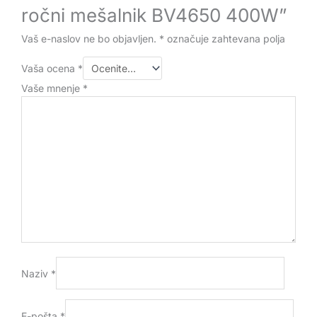
ročni mešalnik BV4650 400W”
Vaš e-naslov ne bo objavljen.
*
označuje zahtevana polja
Vaša ocena
*
Vaše mnenje
*
Naziv
*
E-pošta
*