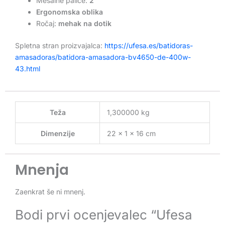
Mešalne palice:
2
Ergonomska oblika
Ročaj:
mehak na dotik
Spletna stran proizvajalca:
https://ufesa.es/batidoras-
amasadoras/batidora-amasadora-bv4650-de-400w-
43.html
Teža
1,300000 kg
Dimenzije
22 × 1 × 16 cm
Mnenja
Zaenkrat še ni mnenj.
Bodi prvi ocenjevalec “Ufesa