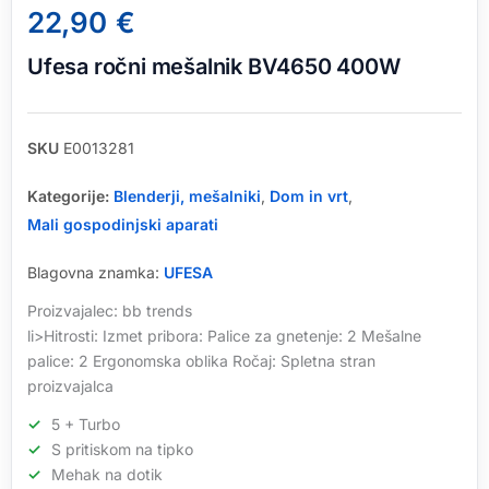
22,90
€
Ufesa ročni mešalnik BV4650 400W
SKU
E0013281
Kategorije:
Blenderji, mešalniki
,
Dom in vrt
,
Mali gospodinjski aparati
Blagovna znamka:
UFESA
Proizvajalec: bb trends
li>Hitrosti: Izmet pribora: Palice za gnetenje: 2 Mešalne
palice: 2 Ergonomska oblika Ročaj: Spletna stran
proizvajalca
5 + Turbo
S pritiskom na tipko
Mehak na dotik