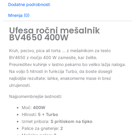
Dodatne podrobnosti
Mnenja (0)
Ufesa ročni mešalnik
BV4650 400W
Kruh, pecivo, pica ali torta … z mešalnikom za testo
BV4650 z močjo 400 W zamesite, kar želite.
Preureditev kuhinje v lastno pekarno bo veliko lažja naloga.
Na voljo 5 hitrosti in funkcija Turbo, da boste dosegli
najboljše rezultate: lahke, enakomerne mase in brez
utrujenosti.
Najpomembnejše lastnosti:
Moč:
400W
Hitrosti:
5 + Turbo
Izmet pribora:
S pritiskom na tipko
Palice za gnetenje:
2