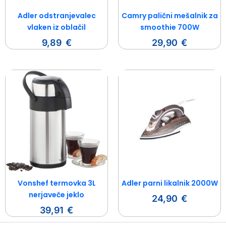
Adler odstranjevalec
Camry palični mešalnik za
vlaken iz oblačil
smoothie 700W
9,89
€
29,90
€
Vonshef termovka 3L
Adler parni likalnik 2000W
nerjaveče jeklo
24,90
€
39,91
€