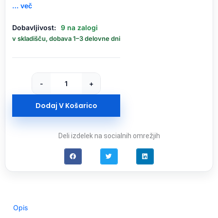
… več
Ufesa
Dobavljivost:
9 na zalogi
ročni
v skladišču, dobava 1–3 delovne dni
mešalnik
BV4650
400W
količina
-
+
Dodaj V Košarico
Deli izdelek na socialnih omrežjih
Opis