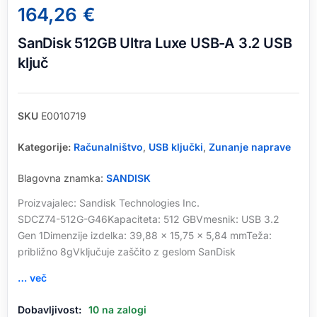
164,26
€
SanDisk 512GB Ultra Luxe USB-A 3.2 USB
ključ
SKU
E0010719
Kategorije:
Računalništvo
,
USB ključki
,
Zunanje naprave
Blagovna znamka:
SANDISK
Proizvajalec: Sandisk Technologies Inc.
SDCZ74-512G-G46Kapaciteta: 512 GBVmesnik: USB 3.2
Gen 1Dimenzije izdelka: 39,88 x 15,75 x 5,84 mmTeža:
približno 8gVključuje zaščito z geslom SanDisk
… več
SanDisk
Dobavljivost:
10 na zalogi