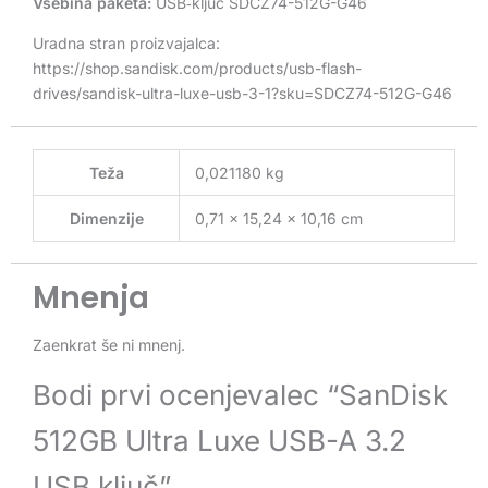
Vsebina paketa:
USB‑ključ SDCZ74-512G-G46
Uradna stran proizvajalca:
https://shop.sandisk.com/products/usb-flash-
drives/sandisk-ultra-luxe-usb-3-1?sku=SDCZ74-512G-G46
Teža
0,021180 kg
Dimenzije
0,71 × 15,24 × 10,16 cm
Mnenja
Zaenkrat še ni mnenj.
Bodi prvi ocenjevalec “SanDisk
512GB Ultra Luxe USB-A 3.2
USB ključ”