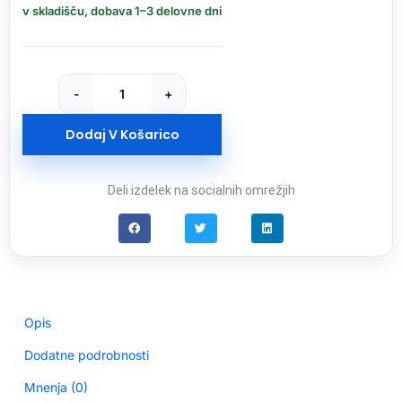
512GB
v skladišču, dobava 1–3 delovne dni
Ultra
Luxe
USB-
A
-
+
3.2
USB
Dodaj V Košarico
ključ
količina
Deli izdelek na socialnih omrežjih
Opis
Dodatne podrobnosti
Mnenja (0)