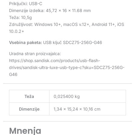
Priključki: USB-C
Dimenzije izdelka: 45,72 x 16 x 11.68 mm
Teža: 10,5g
Združljivost: Windows 10+, macOS v.12+, Android 11+, iOS
10.0.2+
Vsebina paketa:
USB ključ SDCZ75-256G-G46
Uradna stran proizvajalca:
https://shop.sandisk.com/products/usb-flash-
drives/sandisk-ultra-luxe-usb-type-c?sku=SDCZ75-256G-
G46
Teža
0,025400 kg
Dimenzije
1,34 × 15,24 × 10,16 cm
Mnenja