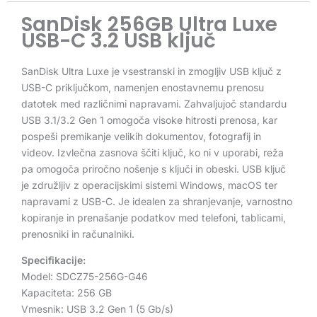
SanDisk 256GB Ultra Luxe
USB-C 3.2 USB ključ
SanDisk Ultra Luxe je vsestranski in zmogljiv USB ključ z
USB-C priključkom, namenjen enostavnemu prenosu
datotek med različnimi napravami. Zahvaljujoč standardu
USB 3.1/3.2 Gen 1 omogoča visoke hitrosti prenosa, kar
pospeši premikanje velikih dokumentov, fotografij in
videov. Izvlečna zasnova ščiti ključ, ko ni v uporabi, reža
pa omogoča priročno nošenje s ključi in obeski. USB ključ
je združljiv z operacijskimi sistemi Windows, macOS ter
napravami z USB-C. Je idealen za shranjevanje, varnostno
kopiranje in prenašanje podatkov med telefoni, tablicami,
prenosniki in računalniki.
Specifikacije:
Model: SDCZ75-256G-G46
Kapaciteta: 256 GB
Vmesnik: USB 3.2 Gen 1 (5 Gb/s)