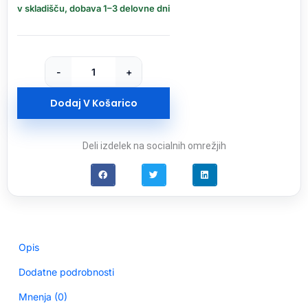
256GB
v skladišču, dobava 1–3 delovne dni
Ultra
Luxe
USB-
C
-
+
3.2
USB
Dodaj V Košarico
ključ
količina
Deli izdelek na socialnih omrežjih
Opis
Dodatne podrobnosti
Mnenja (0)