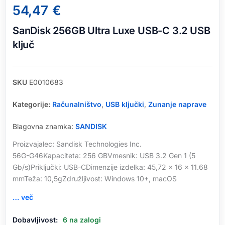
54,47
€
SanDisk 256GB Ultra Luxe USB-C 3.2 USB
ključ
SKU
E0010683
Kategorije:
Računalništvo
,
USB ključki
,
Zunanje naprave
Blagovna znamka:
SANDISK
Proizvajalec: Sandisk Technologies Inc.
56G-G46Kapaciteta: 256 GBVmesnik: USB 3.2 Gen 1 (5
Gb/s)Priključki: USB-CDimenzije izdelka: 45,72 x 16 x 11.68
mmTeža: 10,5gZdružljivost: Windows 10+, macOS
… več
SanDisk
Dobavljivost:
6 na zalogi