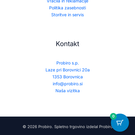
Vračila in reklamacije
Politika zasebnosti
Storitve in servis
Kontakt
Probiro s.p.
Laze pri Borovnici 20a
1353 Borovnica
info@probiro.si
Naša vizitka
0
© 2026 Probiro. Spletno trgovino izdelal Probiro