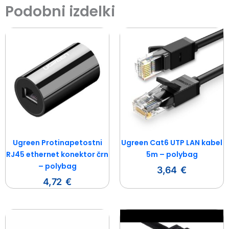
Podobni izdelki
Ugreen Protinapetostni
Ugreen Cat6 UTP LAN kabel
RJ45 ethernet konektor črn
5m – polybag
– polybag
3,64
€
4,72
€