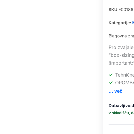
SKU
E00186
Kategorije:
Blagovna z
Proizvajal
“box-sizing
!important
Tehničn
OPOMBA: 
… več
POCO
Dobavljivost
C85
v skladišču, 
pametni
telefon
6/128GB,