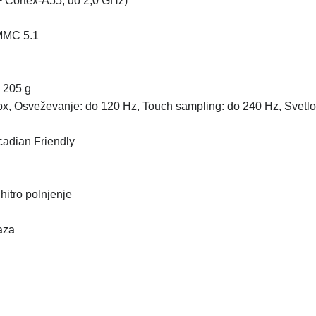
+ Cortex-A55, do 2,0 GHz)
MMC 5.1
o 205 g
px, Osveževanje: do 120 Hz, Touch sampling: do 240 Hz, Svetlost:
rcadian Friendly
hitro polnjenje
raza