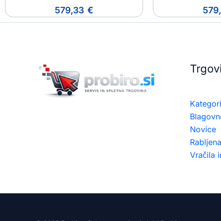
579,33
€
579
Trgov
Kategori
Blagovn
Novice
Rabljen
Vračila 