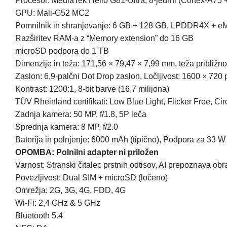
Procesor: MediaTek Helio G81-Ultra, 8-jedrni (Cortex-A75 
GPU: Mali-G52 MC2
Pomnilnik in shranjevanje: 6 GB + 128 GB, LPDDR4X + e
Razširitev RAM-a z “Memory extension” do 16 GB
microSD podpora do 1 TB
Dimenzije in teža: 171,56 × 79,47 × 7,99 mm, teža približn
Zaslon: 6,9-palčni Dot Drop zaslon, Ločljivost: 1600 × 720 
Kontrast: 1200:1, 8-bit barve (16,7 milijona)
TÜV Rheinland certifikati: Low Blue Light, Flicker Free, Ci
Zadnja kamera: 50 MP, f/1.8, 5P leča
Sprednja kamera: 8 MP, f/2.0
Baterija in polnjenje: 6000 mAh (tipično), Podpora za 33 W 
OPOMBA: Polnilni adapter ni priložen
Varnost: Stranski čitalec prstnih odtisov, AI prepoznava ob
Povezljivost: Dual SIM + microSD (ločeno)
Omrežja: 2G, 3G, 4G, FDD, 4G
Wi-Fi: 2,4 GHz & 5 GHz
Bluetooth 5.4