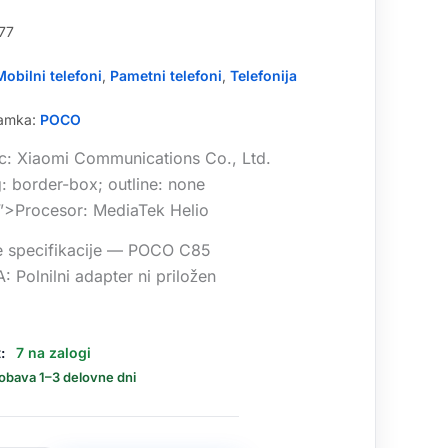
77
Mobilni telefoni
,
Pametni telefoni
,
Telefonija
namka:
POCO
ec: Xiaomi Communications Co., Ltd.
: border-box; outline: none
;”>Procesor: MediaTek Helio
e specifikacije — POCO C85
Polnilni adapter ni priložen
:
7 na zalogi
dobava 1–3 delovne dni