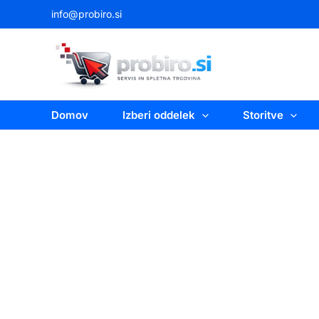
Skip
info@probiro.si
to
content
Domov
Izberi oddelek
Storitve