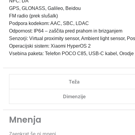
NFC: DA
GPS, GLONASS, Galileo, Beidou
FM radio (prek slušalk)
Podpora kodekom: AAC, SBC, LDAC
Odpornost: IP64 – zaščita pred prahom in brizganjem
Senzorji: Virtual proximity sensor, Ambient light sensor, 
Operacijski sistem: Xiaomi HyperOS 2
Vsebina paketa: Telefon POCO C85, USB-C kabel, Orodje za S
Teža
Dimenzije
Mnenja
Zaenkrat še ni mnenj.