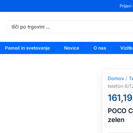
Prijav
Search
for:
Pomoč in svetovanje
Novice
O nas
Vizitk
Domov
/
T
telefon 6/
161,1
POCO C8
zelen