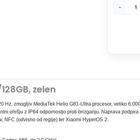
zelen
-
količina
128GB, zelen
 Hz, zmogljiv MediaTek Helio G81-Ultra procesor, veliko 6.000
ntni ohišju z IP64 odpornostjo proti brizganju. Naprava podpira
sov, NFC (odvisno od regije) ter Xiaomi HyperOS 2.