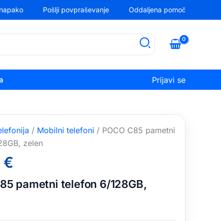
i napako
Pošlji povpraševanje
Oddaljena pomoč
a
Prijavi se
elefonija
/
Mobilni telefoni
/ POCO C85 pametni
128GB, zelen
9
€
5 pametni telefon 6/128GB,