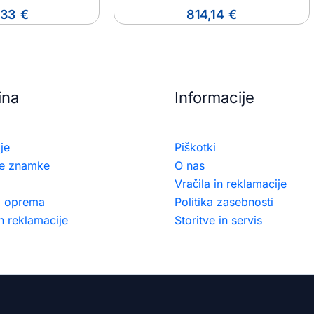
,33
€
814,14
€
ina
Informacije
je
Piškotki
e znamke
O nas
Vračila in reklamacije
a oprema
Politika zasebnosti
in reklamacije
Storitve in servis