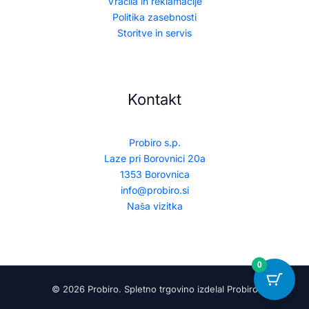
Vračila in reklamacije
Politika zasebnosti
Storitve in servis
Kontakt
Probiro s.p.
Laze pri Borovnici 20a
1353 Borovnica
info@probiro.si
Naša vizitka
0
© 2026 Probiro. Spletno trgovino izdelal Probiro