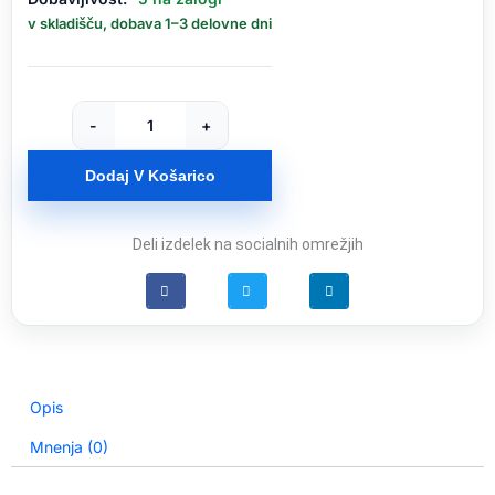
računalnik
v skladišču, dobava 1–3 delovne dni
MSI
MPG
Infinite
Z3
-
+
X3D
R7
Dodaj V Košarico
/
32GB
/
Deli izdelek na socialnih omrežjih
2TB
SSD
/
NVIDIA
GeForce
RTX
Opis
5080
/
Mnenja (0)
Windows
11