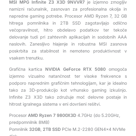
MSI MPG Infinite Z3 X3D 9NVVR7
je izjemno zmogljiv
Home
namizni računalnik, zasnovan za profesionalna okolja in
(črn)
napredne gaming potrebe. Procesor AMD Ryzen 7, 32 GB
količina
hitrega pomnilnika in 2TB SSD zagotavljajo odlično
večopravilnost, hitro obdelavo podatkov ter tekoče
delovanje tudi pri zahtevnih aplikacijah in sodobnih AAA
naslovih. Zanesljivo hlajenje in robustna MSI zasnova
poskrbita za stabilnost in nemoteno produktivnost v
vsakem trenutku.
Grafična kartica
NVIDIA GeForce RTX 5080
omogoča
izjemno vizualno natančnost ter visoke frekvence s
podporo naprednim grafičnim tehnologijam, kar je idealno
tako za 3D-produkcijo kot vrhunsko gaming izkušnjo.
Infinite Z3 X3D tako združuje moč delovne postaje in
hitrost igralnega sistema v eni dovršeni rešitvi.
Procesor
AMD Ryzen 7 9800X3D
4.7GHz (do 5.20GHz,
predpomnilnik 8MB)
Pomnilnik
32GB
,
2TB SSD
PCIe M.2-2280 GEN4x4 NVMe