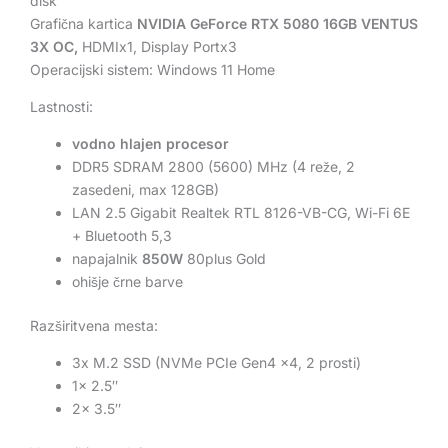
disk
Grafična kartica
NVIDIA GeForce RTX 5080 16GB VENTUS
3X OC,
HDMIx1, Display Portx3
Operacijski sistem: Windows 11 Home
Lastnosti:
vodno hlajen procesor
DDR5 SDRAM 2800 (5600) MHz (4 reže, 2
zasedeni, max 128GB)
LAN 2.5 Gigabit Realtek RTL 8126-VB-CG, Wi-Fi 6E
+ Bluetooth 5,3
napajalnik
850W
80plus Gold
ohišje črne barve
Razširitvena mesta:
3x M.2 SSD (NVMe PCIe Gen4 x4, 2 prosti)
1x 2.5″
2x 3.5″