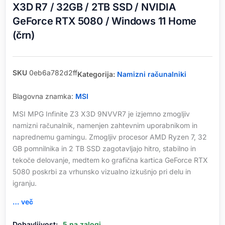
X3D R7 / 32GB / 2TB SSD / NVIDIA
GeForce RTX 5080 / Windows 11 Home
(črn)
SKU
0eb6a782d2ff
Kategorija:
Namizni računalniki
Blagovna znamka:
MSI
MSI MPG Infinite Z3 X3D 9NVVR7 je izjemno zmogljiv
namizni računalnik, namenjen zahtevnim uporabnikom in
naprednemu gamingu. Zmogljiv procesor AMD Ryzen 7, 32
GB pomnilnika in 2 TB SSD zagotavljajo hitro, stabilno in
tekoče delovanje, medtem ko grafična kartica GeForce RTX
5080 poskrbi za vrhunsko vizualno izkušnjo pri delu in
igranju.
… več
Namizni
Dobavljivost:
5 na zalogi