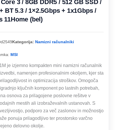
Core 3 / 8GB DDR5 / 512 GB SSD /
+ BT 5.3 / 1×2.5Gbps + 1x1Gbps /
 11Home (bel)
9d2549
Kategorija:
Namizni računalniki
amka:
MSI
1M je izjemno kompakten mini namizni računalnik
izvedbi, namenjen profesionalnim okoljem, kjer sta
ilagodljivost in optimizacija stroškov. Omogoča
adgradnjo ključnih komponent po lastnih potrebah,
alna osnova za prilagojene poslovne rešitve v
rodajnih mestih ali izobraževalnih ustanovah. S
ezljivostjo, podporo za več zaslonov in možnostjo
e ponuja prilagodljivo ter prostorsko varčno
rejeno delovno okolje.