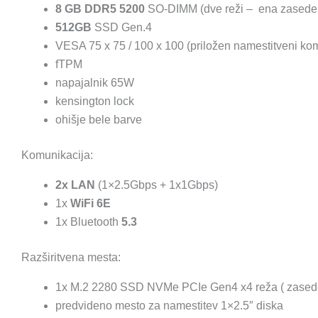
8 GB DDR5 5200
SO-DIMM (dve reži – ena zasede
512GB
SSD Gen.4
VESA 75 x 75 / 100 x 100 (priložen namestitveni kom
fTPM
napajalnik 65W
kensington lock
ohišje bele barve
Komunikacija:
2x LAN
(1×2.5Gbps + 1x1Gbps)
1x
WiFi 6E
1x Bluetooth
5.3
Razširitvena mesta:
1x M.2 2280 SSD NVMe PCIe Gen4 x4 reža ( zased
predvideno mesto za namestitev 1×2.5″ diska