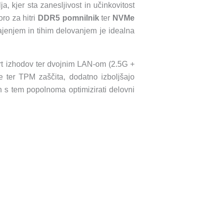
, kjer sta zanesljivost in učinkovitost
oro za hitri
DDR5 pomnilnik
ter
NVMe
ajenjem in tihim delovanjem je idealna
rt izhodov ter dvojnim LAN-om (2.5G +
 ter TPM zaščita, dodatno izboljšajo
n s tem popolnoma optimizirati delovni