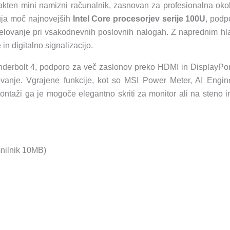
GB
kten mini namizni računalnik, zasnovan za profesionalna okolja
SSD
nuja moč najnovejših
Intel Core procesorjev serije 100U
, podp
/
o delovanje pri vsakodnevnih poslovnih nalogah. Z naprednim hl
WiFi
n digitalno signalizacijo.
6E
underbolt 4, podporo za več zaslonov preko HDMI in DisplayPo
+
vanje. Vgrajene funkcije, kot so MSI Power Meter, AI Engine
BT
ontaži ga je mogoče elegantno skriti za monitor ali na steno i
5.3
/
1x2.5Gbps
+
nilnik 10MB)
1x1Gbps
/
Windows
11Home
(bel)
količina