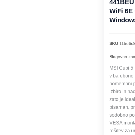
441BEU 
WiFi 6E 
Windows
SKU
115e6c
Blagovna zn
MSI Cubi 5 
v barebone 
pomembni pr
izbiro in n
zato je ide
pisarnah, p
sodobno pov
VESA montaž
rešitev za u