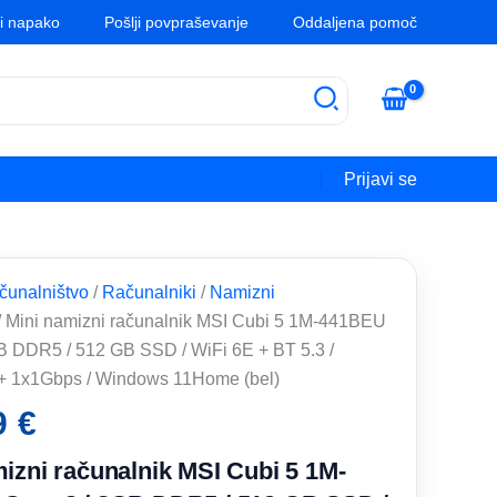
vi napako
Pošlji povpraševanje
Oddaljena pomoč
Prijavi se
čunalništvo
/
Računalniki
/
Namizni
/ Mini namizni računalnik MSI Cubi 5 1M-441BEU
B DDR5 / 512 GB SSD / WiFi 6E + BT 5.3 /
+ 1x1Gbps / Windows 11Home (bel)
9
€
izni računalnik MSI Cubi 5 1M-