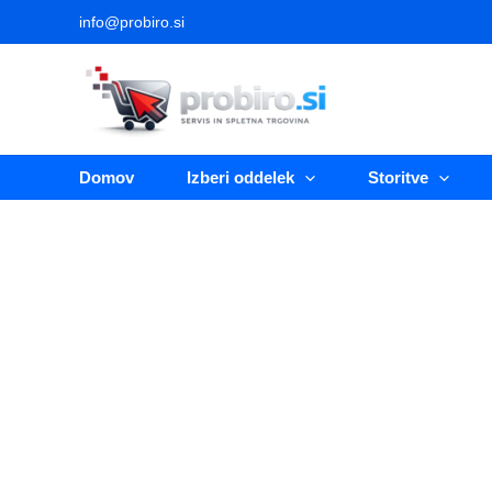
Skip
info@probiro.si
to
content
Domov
Izberi oddelek
Storitve