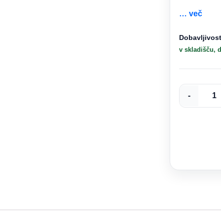
… več
Mini
Dobavljivost
namizni
v skladišču, 
računalnik
MSI
Cubi
-
5
1M-
441BEU
Core
3
/
8GB
DDR5
/
512