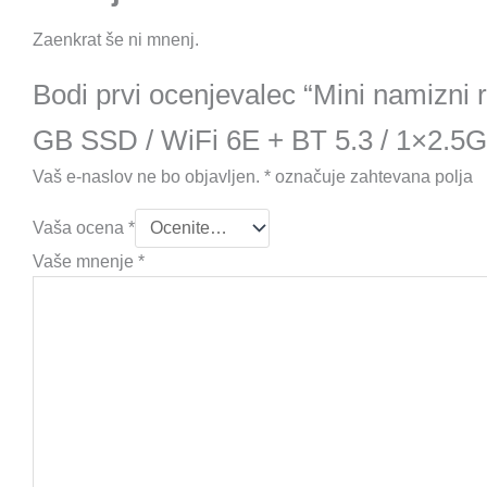
Zaenkrat še ni mnenj.
Bodi prvi ocenjevalec “Mini namizn
GB SSD / WiFi 6E + BT 5.3 / 1×2.5
Vaš e-naslov ne bo objavljen.
*
označuje zahtevana polja
Vaša ocena
*
Vaše mnenje
*