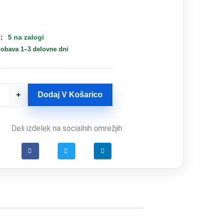
:
5 na zalogi
dobava 1–3 delovne dni
+
Dodaj V Košarico
Deli izdelek na socialnih omrežjih