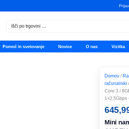
Prija
Search
for:
Pomoč in svetovanje
Novice
O nas
Vizitka
Domov
/
Ra
računalniki
Core 3 / 8G
1×2.5Gbps 
645,9
Mini nam