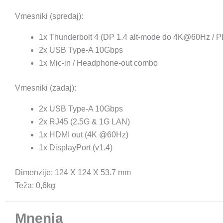
Vmesniki (spredaj):
1x Thunderbolt 4 (DP 1.4 alt-mode do 4K@60Hz / 
2x USB Type-A 10Gbps
1x Mic-in / Headphone-out combo
Vmesniki (zadaj):
2x USB Type-A 10Gbps
2x RJ45 (2.5G & 1G LAN)
1x HDMI out (4K @60Hz)
1x DisplayPort (v1.4)
Dimenzije: 124 X 124 X 53.7 mm
Teža: 0,6kg
Mnenja