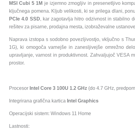
MSI Cubi 5 1M
je izjemno zmogljiv in presenetljivo kompa
ključnega pomena. Kljub velikosti, ki se prilega dlani, po
PCIe 4.0 SSD
, kar zagotavlja hitro odzivnost in stabiln
rešitev za pisarne, prodajna mesta, izobraževalne ustanove i
Naprava izstopa s sodobno povezljivostjo, vključno s Th
1G), ki omogoča varnejše in zanesljivejše omrežno delo
upravljanje, varnost in produktivnost. Zahvaljujoč VESA m
prostor.
Procesor
Intel Core 3 100U 1.2 GHz
(do 4.7 GHz, predpom
Integrirana grafična kartica
Intel Graphics
Operacijski sistem: Windows 11 Home
Lastnosti: