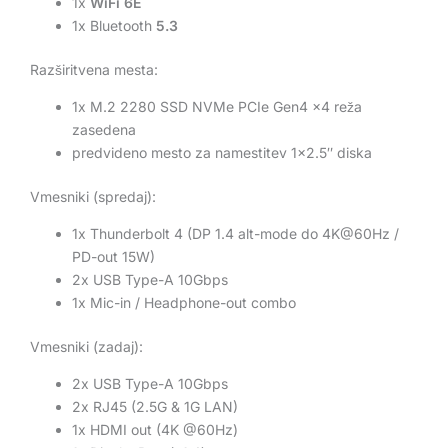
1x
WiFi 6E
1x Bluetooth
5.3
Razširitvena mesta:
1x M.2 2280 SSD NVMe PCIe Gen4 x4 reža
zasedena
predvideno mesto za namestitev 1×2.5″ diska
Vmesniki (spredaj):
1x Thunderbolt 4 (DP 1.4 alt-mode do 4K@60Hz /
PD-out 15W)
2x USB Type-A 10Gbps
1x Mic-in / Headphone-out combo
Vmesniki (zadaj):
2x USB Type-A 10Gbps
2x RJ45 (2.5G & 1G LAN)
1x HDMI out (4K @60Hz)