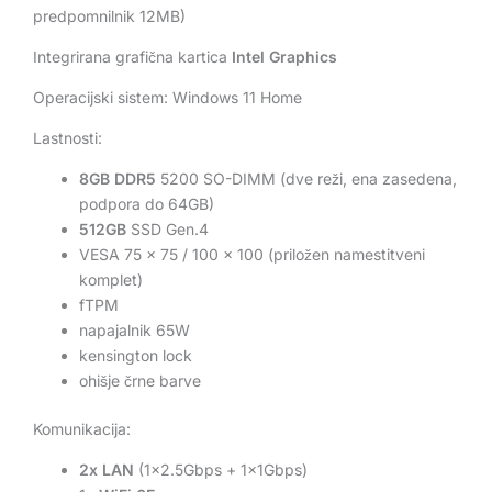
predpomnilnik 12MB)
Integrirana grafična kartica
Intel Graphics
Operacijski sistem: Windows 11 Home
Lastnosti:
8GB DDR5
5200 SO-DIMM (dve reži, ena zasedena,
podpora do 64GB)
512GB
SSD Gen.4
VESA 75 x 75 / 100 x 100 (priložen namestitveni
komplet)
fTPM
napajalnik 65W
kensington lock
ohišje črne barve
Komunikacija:
2x LAN
(1×2.5Gbps + 1x1Gbps)