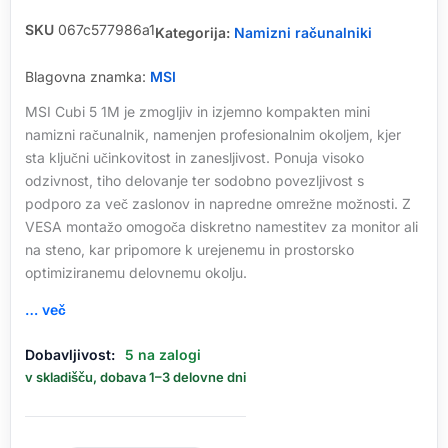
SKU
067c577986a1
Kategorija:
Namizni računalniki
Blagovna znamka:
MSI
MSI Cubi 5 1M je zmogljiv in izjemno kompakten mini
namizni računalnik, namenjen profesionalnim okoljem, kjer
sta ključni učinkovitost in zanesljivost. Ponuja visoko
odzivnost, tiho delovanje ter sodobno povezljivost s
podporo za več zaslonov in napredne omrežne možnosti. Z
VESA montažo omogoča diskretno namestitev za monitor ali
na steno, kar pripomore k urejenemu in prostorsko
optimiziranemu delovnemu okolju.
… več
Mini
Dobavljivost:
5 na zalogi
namizni
v skladišču, dobava 1–3 delovne dni
računalnik
MSI
Cubi