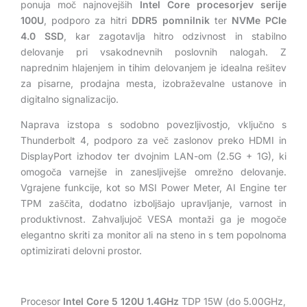
ponuja moč najnovejših
Intel Core procesorjev serije
+
100U
, podporo za hitri
DDR5 pomnilnik
ter
NVMe PCIe
1x1Gbps
4.0 SSD
, kar zagotavlja hitro odzivnost in stabilno
Windows
delovanje pri vsakodnevnih poslovnih nalogah. Z
11
naprednim hlajenjem in tihim delovanjem je idealna rešitev
Home
za pisarne, prodajna mesta, izobraževalne ustanove in
(črn)
digitalno signalizacijo.
količina
Naprava izstopa s sodobno povezljivostjo, vključno s
Thunderbolt 4, podporo za več zaslonov preko HDMI in
DisplayPort izhodov ter dvojnim LAN-om (2.5G + 1G), ki
omogoča varnejše in zanesljivejše omrežno delovanje.
Vgrajene funkcije, kot so MSI Power Meter, AI Engine ter
TPM zaščita, dodatno izboljšajo upravljanje, varnost in
produktivnost. Zahvaljujoč VESA montaži ga je mogoče
elegantno skriti za monitor ali na steno in s tem popolnoma
optimizirati delovni prostor.
Procesor
Intel Core 5 120U 1.4GHz
TDP 15W (do 5.00GHz,