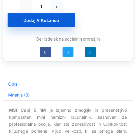
5
-
+
1M-
438BEU
Dodaj V Košarico
/
Core
5
Deli izdelek na socialnih omrežjih
/
8GB
DDR5
/
512GB
SSD
Opis
/
WiFi
Mnenja (0)
6E
+
MSI Cubi 5 1M
je izjemno zmogljiv in presenetljivo
BT
kompakten mini namizni računalnik, zasnovan za
5.3
profesionalna okolja, kjer sta zanesljivost in učinkovitost
/
ključnega pomena. Kljub velikosti, ki se prilega dlani,
1x2.5Gbps