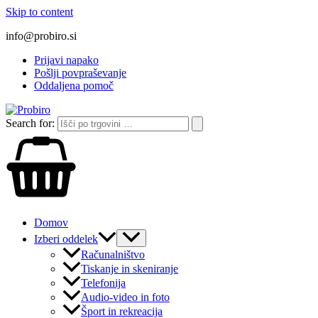
Skip to content
info@probiro.si
Prijavi napako
Pošlji povpraševanje
Oddaljena pomoč
Search for:
Domov
Izberi oddelek
Računalništvo
Tiskanje in skeniranje
Telefonija
Audio-video in foto
Šport in rekreacija