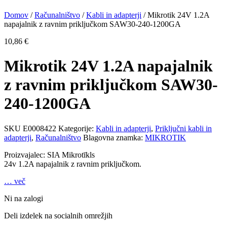
Domov
/
Računalništvo
/
Kabli in adapterji
/ Mikrotik 24V 1.2A
napajalnik z ravnim priključkom SAW30-240-1200GA
10,86
€
Mikrotik 24V 1.2A napajalnik
z ravnim priključkom SAW30-
240-1200GA
SKU
E0008422
Kategorije:
Kabli in adapterji
,
Priključni kabli in
adapterji
,
Računalništvo
Blagovna znamka:
MIKROTIK
Proizvajalec: SIA Mikrotīkls
24v 1.2A napajalnik z ravnim priključkom.
… več
Ni na zalogi
Deli izdelek na socialnih omrežjih