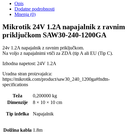
Opis
Dodatne podrobnosti
Mnenja (0)
Mikrotik 24V 1.2A napajalnik z ravnim
priključkom SAW30-240-1200GA
24v 1.2A napajalnik z ravnim priključkom.
Na voljo z napajalnimi vtiči za ZDA (tip A ali EU (Tip C).
Izhodna napetost: 24V 1.2A
Uradna stran proizvajalca:
https://mikrotik.com/product/saw30_240_1200ga#fndtn-
specifications
Teža
0,200000 kg
Dimenzije
8 × 10 × 10 cm
Tip izdelka
Napajalnik
Dolžina kabla
1.8m