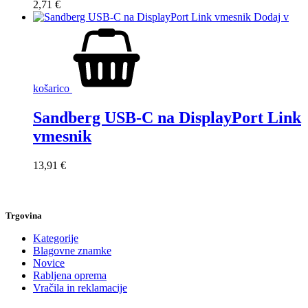
2,71
€
Dodaj v
košarico
Sandberg USB-C na DisplayPort Link
vmesnik
13,91
€
Trgovina
Kategorije
Blagovne znamke
Novice
Rabljena oprema
Vračila in reklamacije