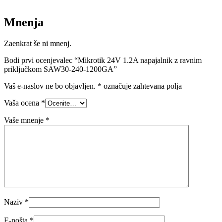
Mnenja
Zaenkrat še ni mnenj.
Bodi prvi ocenjevalec “Mikrotik 24V 1.2A napajalnik z ravnim
priključkom SAW30-240-1200GA”
Vaš e-naslov ne bo objavljen.
*
označuje zahtevana polja
Vaša ocena
*
Vaše mnenje
*
Naziv
*
E-pošta
*