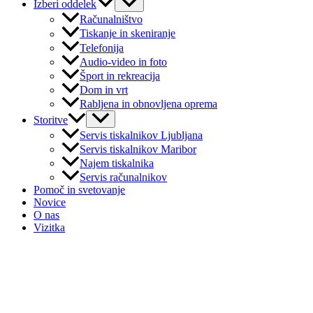
Izberi oddelek
Računalništvo
Tiskanje in skeniranje
Telefonija
Audio-video in foto
Šport in rekreacija
Dom in vrt
Rabljena in obnovljena oprema
Storitve
Servis tiskalnikov Ljubljana
Servis tiskalnikov Maribor
Najem tiskalnika
Servis računalnikov
Pomoč in svetovanje
Novice
O nas
Vizitka