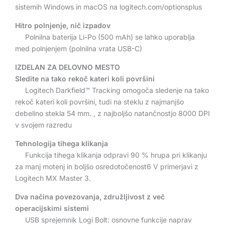
sistemih Windows in macOS na logitech.com/optionsplus
Hitro polnjenje, nič izpadov
Polnilna baterija Li-Po (500 mAh) se lahko uporablja
med polnjenjem (polnilna vrata USB-C)
IZDELAN ZA DELOVNO MESTO
Sledite na tako rekoč kateri koli površini
Logitech Darkfield™ Tracking omogoča sledenje na tako
rekoč kateri koli površini, tudi na steklu z najmanjšo
debelino stekla 54 mm. , z najboljšo natančnostjo 8000 DPI
v svojem razredu
Tehnologija tihega klikanja
Funkcija tihega klikanja odpravi 90 % hrupa pri klikanju
za manj motenj in boljšo osredotočenost6 V primerjavi z
Logitech MX Master 3.
Dva načina povezovanja, združljivost z več
operacijskimi sistemi
USB sprejemnik Logi Bolt: osnovne funkcije naprav