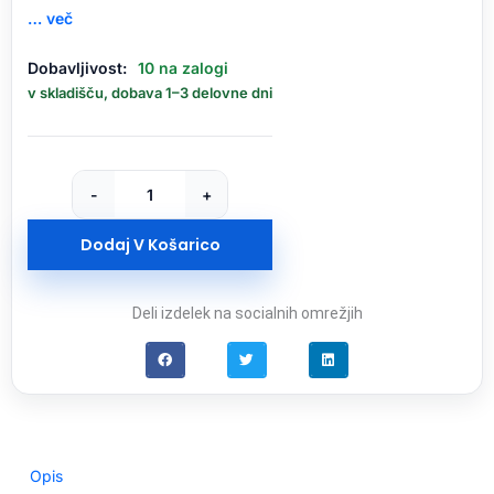
… več
Logitech
Dobavljivost:
10 na zalogi
brezžična
v skladišču, dobava 1–3 delovne dni
miška
MX
Master
3S
-
+
business
graphite-
Dodaj V Košarico
OEM
količina
Deli izdelek na socialnih omrežjih
Opis