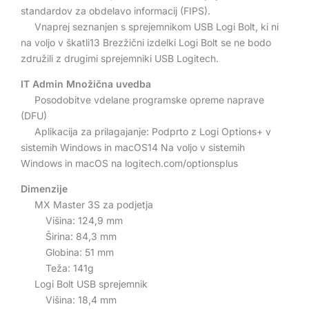
standardov za obdelavo informacij (FIPS).
Vnaprej seznanjen s sprejemnikom USB Logi Bolt, ki ni
na voljo v škatli13 Brezžični izdelki Logi Bolt se ne bodo
združili z drugimi sprejemniki USB Logitech.
IT Admin Množična uvedba
Posodobitve vdelane programske opreme naprave
(DFU)
Aplikacija za prilagajanje: Podprto z Logi Options+ v
sistemih Windows in macOS14 Na voljo v sistemih
Windows in macOS na logitech.com/optionsplus
Dimenzije
MX Master 3S za podjetja
Višina: 124,9 mm
Širina: 84,3 mm
Globina: 51 mm
Teža: 141g
Logi Bolt USB sprejemnik
Višina: 18,4 mm