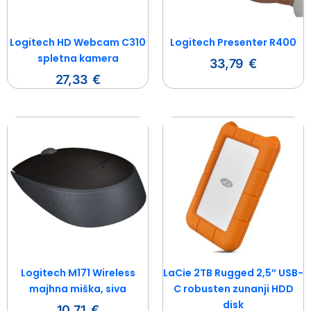
Logitech HD Webcam C310
Logitech Presenter R400
spletna kamera
33,79
€
27,33
€
Logitech M171 Wireless
LaCie 2TB Rugged 2,5″ USB-
majhna miška, siva
C robusten zunanji HDD
disk
10,71
€