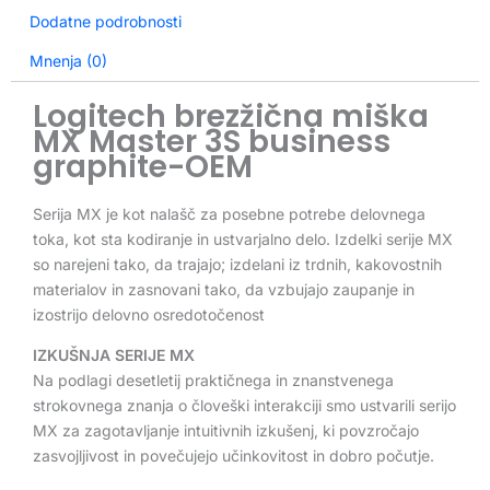
Dodatne podrobnosti
Mnenja (0)
Logitech brezžična miška
MX Master 3S business
graphite-OEM
Serija MX je kot nalašč za posebne potrebe delovnega
toka, kot sta kodiranje in ustvarjalno delo. Izdelki serije MX
so narejeni tako, da trajajo; izdelani iz trdnih, kakovostnih
materialov in zasnovani tako, da vzbujajo zaupanje in
izostrijo delovno osredotočenost
IZKUŠNJA SERIJE MX
Na podlagi desetletij praktičnega in znanstvenega
strokovnega znanja o človeški interakciji smo ustvarili serijo
MX za zagotavljanje intuitivnih izkušenj, ki povzročajo
zasvojljivost in povečujejo učinkovitost in dobro počutje.