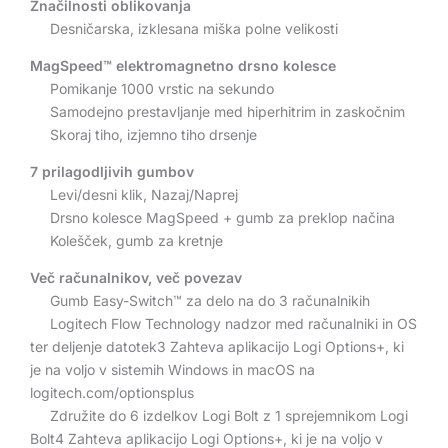
Značilnosti oblikovanja
Desničarska, izklesana miška polne velikosti
MagSpeed™ elektromagnetno drsno kolesce
Pomikanje 1000 vrstic na sekundo
Samodejno prestavljanje med hiperhitrim in zaskočnim
Skoraj tiho, izjemno tiho drsenje
7 prilagodljivih gumbov
Levi/desni klik, Nazaj/Naprej
Drsno kolesce MagSpeed ​​+ gumb za preklop načina
Kolešček, gumb za kretnje
Več računalnikov, več povezav
Gumb Easy-Switch™ za delo na do 3 računalnikih
Logitech Flow Technology nadzor med računalniki in OS
ter deljenje datotek3 Zahteva aplikacijo Logi Options+, ki
je na voljo v sistemih Windows in macOS na
logitech.com/optionsplus
Združite do 6 izdelkov Logi Bolt z 1 sprejemnikom Logi
Bolt4 Zahteva aplikacijo Logi Options+, ki je na voljo v