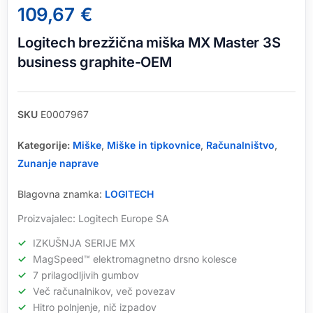
109,67
€
Logitech brezžična miška MX Master 3S
business graphite-OEM
SKU
E0007967
Kategorije:
Miške
,
Miške in tipkovnice
,
Računalništvo
,
Zunanje naprave
Blagovna znamka:
LOGITECH
Proizvajalec: Logitech Europe SA
IZKUŠNJA SERIJE MX
MagSpeed™ elektromagnetno drsno kolesce
7 prilagodljivih gumbov
Več računalnikov, več povezav
Hitro polnjenje, nič izpadov