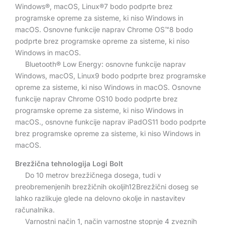
Windows®, macOS, Linux®7 bodo podprte brez
programske opreme za sisteme, ki niso Windows in
macOS. Osnovne funkcije naprav Chrome OS™8 bodo
podprte brez programske opreme za sisteme, ki niso
Windows in macOS.
Bluetooth® Low Energy: osnovne funkcije naprav
Windows, macOS, Linux9 bodo podprte brez programske
opreme za sisteme, ki niso Windows in macOS. Osnovne
funkcije naprav Chrome OS10 bodo podprte brez
programske opreme za sisteme, ki niso Windows in
macOS., osnovne funkcije naprav iPadOS11 bodo podprte
brez programske opreme za sisteme, ki niso Windows in
macOS.
Brezžična tehnologija Logi Bolt
Do 10 metrov brezžičnega dosega, tudi v
preobremenjenih brezžičnih okoljih12Brezžični doseg se
lahko razlikuje glede na delovno okolje in nastavitev
računalnika.
Varnostni način 1, način varnostne stopnje 4 zveznih