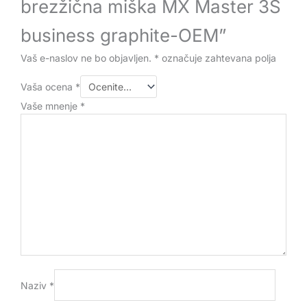
brezžična miška MX Master 3S
business graphite-OEM”
Vaš e-naslov ne bo objavljen.
*
označuje zahtevana polja
Vaša ocena
*
Vaše mnenje
*
Naziv
*