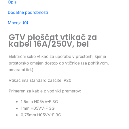
Opis
Dodatne podrobnosti
Mnenja (0)
GTV ploščat vtikač za
kabel 16A/250V, bel
Električni šuko vtikač za uporabo v prostorih, kjer je
prostorsko omejen dostop do vtičnice (za pohištvom,
omarami itd.).
Vtikač ima standard zaščite IP20.
Primeren za kable z vodniki premerov:
1,5mm H05VV-F 3G
1mm H05VV-F 3G
0,75mm H05VV-F 3G