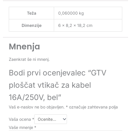
Teža
0,060000 kg
Dimenzije
6 × 8,2 × 18,2 cm
Mnenja
Zaenkrat še ni mnenj.
Bodi prvi ocenjevalec “GTV
ploščat vtikač za kabel
16A/250V, bel”
Vaš e-naslov ne bo objavljen.
*
označuje zahtevana polja
Vaša ocena
*
Vaše mnenje
*