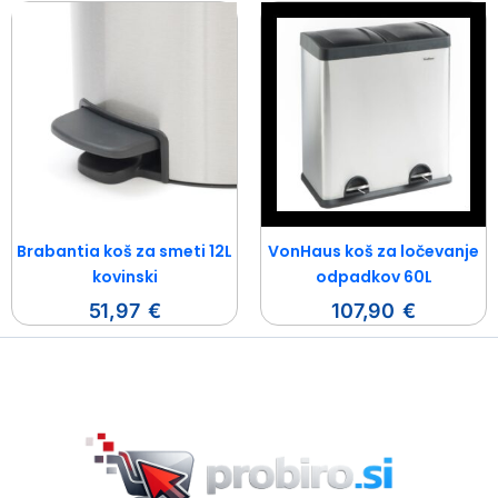
Brabantia koš za smeti 12L
VonHaus koš za ločevanje
kovinski
odpadkov 60L
51,97
€
107,90
€