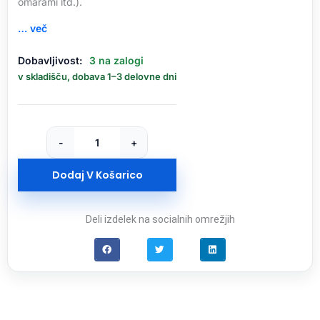
omarami itd.).
… več
GTV
Dobavljivost:
3 na zalogi
ploščat
v skladišču, dobava 1–3 delovne dni
vtikač
za
kabel
16A/250V,
-
+
bel
količina
Dodaj V Košarico
Deli izdelek na socialnih omrežjih