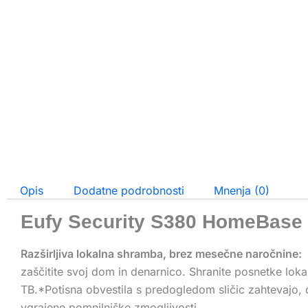
Opis
Dodatne podrobnosti
Mnenja (0)
Eufy Security S380 HomeBase
Razširljiva lokalna shramba, brez mesečne naročnine:
zaščitite svoj dom in denarnico. Shranite posnetke loka
TB.*Potisna obvestila s predogledom sličic zahtevajo, d
vgrajene pomnilniške zmogljivosti