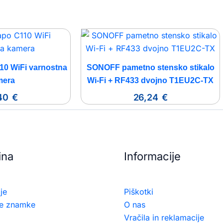
10 WiFi varnostna
SONOFF pametno stensko stikalo
mera
Wi-Fi + RF433 dvojno T1EU2C-TX
,40
€
26,24
€
ina
Informacije
je
Piškotki
e znamke
O nas
Vračila in reklamacije