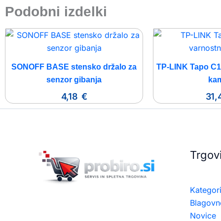
Podobni izdelki
SONOFF BASE stensko držalo za
TP-LINK Tapo C1
senzor gibanja
ka
4,18
€
31
Trgov
Kategori
Blagovn
Novice