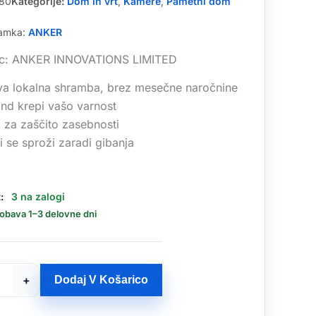
80
Kategorije:
Dom in vrt
,
Kamere
,
Pametni dom
namka:
ANKER
lec: ANKER INNOVATIONS LIMITED
iva lokalna shramba, brez mesečne naročnine
nd krepi vašo varnost
o za zaščito zasebnosti
i se sproži zaradi gibanja
:
3 na zalogi
dobava 1–3 delovne dni
+
Dodaj V Košarico