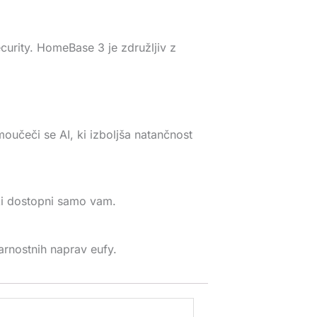
urity. HomeBase 3 je združljiv z
moučeči se AI, ki izboljša natančnost
tki dostopni samo vam.
arnostnih naprav eufy.