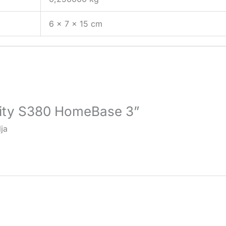
6 × 7 × 15 cm
urity S380 HomeBase 3”
ja