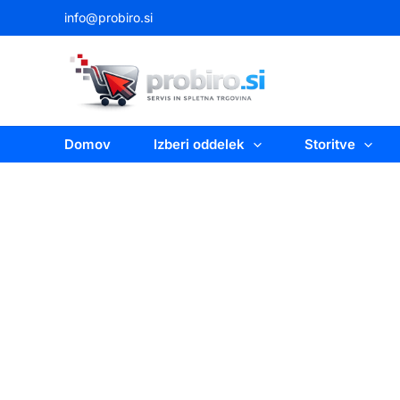
Skip
info@probiro.si
to
content
Domov
Izberi oddelek
Storitve