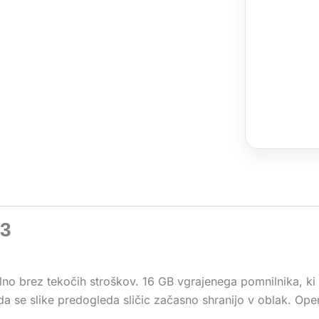
 3
lno brez tekočih stroškov. 16 GB vgrajenega pomnilnika, ki 
a se slike predogleda sličic začasno shranijo v oblak. Oper