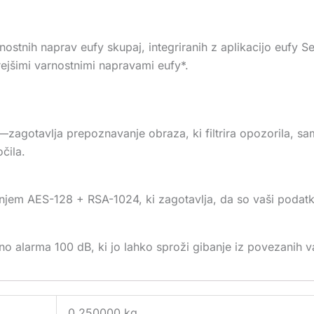
nih naprav eufy skupaj, integriranih z aplikacijo eufy Sec
arejšimi varnostnimi napravami eufy*.
d—zagotavlja prepoznavanje obraza, ki filtrira opozorila, sa
čila.
ranjem AES-128 + RSA-1024, ki zagotavlja, da so vaši poda
 alarma 100 dB, ki jo lahko sproži gibanje iz povezanih v
0,250000 kg