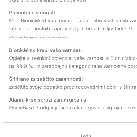
Poenotena varnost:
Moč BionicMind vam omogoča uporabo vseh vaših varnost
večino varnostnih naprav eufy in bo združljiv tudi s st
*Za morebitne izjeme se obrnite na uvoznika.
BionicMind krepi vašo varnost:
Oglejte si resnični potencial vaše varnosti z BionicMin
na 99,9 %, in samodejno kategorizirana varnostna poro
Šifrirano za zaščito zasebnosti:
zaščitite svoje podatke pred radovednimi očmi s šifri
Alarm, ki se sproži zaradi gibanja:
HomeBase 3 odganja nezaželene goste z vgrajeno sireno
Teža