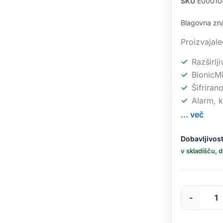
SKU
E00010
Blagovna z
Proizvaja
Razširlj
BionicMi
Šifriran
Alarm, k
… več
Eufy
Dobavljivost
Security
v skladišču, 
S380
HomeBase
3
količina
-