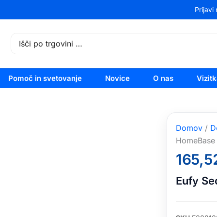
Prijavi
Search
for:
Pomoč in svetovanje
Novice
O nas
Vizit
Domov
/
D
HomeBase
165,5
Eufy Se