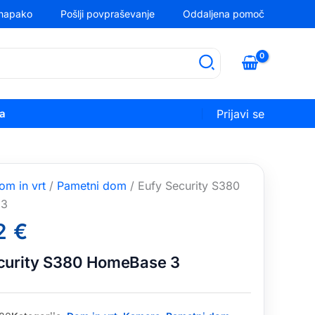
 napako
Pošlji povpraševanje
Oddaljena pomoč
ka
Prijavi se
om in vrt
/
Pametni dom
/ Eufy Security S380
 3
2
€
curity S380 HomeBase 3