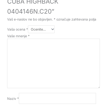
CUBA HIGHBACK
0404146N.C20”
Vaš e-naslov ne bo objavljen.
*
označuje zahtevana polja
Vaša ocena
*
Vaše mnenje
*
Naziv
*