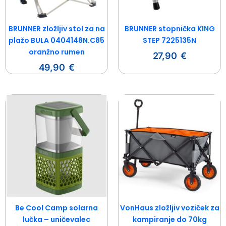
BRUNNER zložljiv stol za na
BRUNNER stopnička KING
plažo BULA 0404148N.C85
STEP 7225135N
oranžno rumen
27,90
€
49,90
€
Be Cool Camp solarna
VonHaus zložljiv voziček za
lučka – uničevalec
kampiranje do 70kg