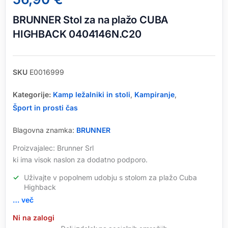
BRUNNER Stol za na plažo CUBA
HIGHBACK 0404146N.C20
SKU
E0016999
Kategorije:
Kamp ležalniki in stoli
,
Kampiranje
,
Šport in prosti čas
Blagovna znamka:
BRUNNER
Proizvajalec: Brunner Srl
ki ima visok naslon za dodatno podporo.
Uživajte v popolnem udobju s stolom za plažo Cuba
Highback
… več
Ni na zalogi