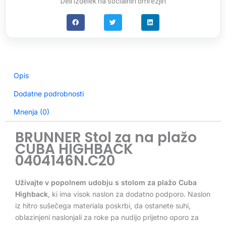
Deli izdelek na socialnih omrežjih
Opis
Dodatne podrobnosti
Mnenja (0)
BRUNNER Stol za na plažo
CUBA HIGHBACK
0404146N.C20
Uživajte v popolnem udobju s stolom za plažo Cuba
Highback
, ki ima visok naslon za dodatno podporo. Naslon
iz hitro sušečega materiala poskrbi, da ostanete suhi,
oblazinjeni naslonjali za roke pa nudijo prijetno oporo za