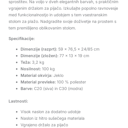
sprostitev. Na voljo v dveh elegantnih barvah, s praktičnim
vgrajenim držalom za pijačo. Izkušajte popolno ravnovesje
med funkcionalnostjo in udobjem s tem vsestranskim
stolom za plažo. Nadgradite svoje doživetje na prostem s
tem premišljeno oblikovanim stolom.
Specifikacije:
Dimenzije (razprt):
59 x 76,5 x 24/85 cm
Dimenzije (zložen):
77 x 13 x 19 cm
Teža:
3,2 kg
Nosilnost:
100 kg
Material okvirja:
Jeklo
Material prevleke:
100 % poliester
Barve:
C20 (siva) in C30 (modra)
Lastnosti:
Visok naslon za dodatno udobje
Naslon iz hitro sušečega materiala
Vgrajeno držalo za pijačo