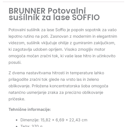
BRUNNER Potovalni
sušilnik za lase SOFFIO
Potovalni sušilnik za lase Soffio je popoln sopotnik za vašo
lepotno rutino na poti. Zasnovan z modernim in elegantnim
videzom, sušilnik vključuje ohišje z gumiranim zaključkom,
ki zagotavlja udoben oprijem. Visoko zmogljiv motor
omogoča močan zračni tok, ki vaše lase hitro in učinkovito
posuši.
Z dvema nastavitvama hitrosti in temperature lahko
prilagodite zračni tok glede na vrsto las in želeno
oblikovanje. Priložena koncentratorska šoba omogoča
natančno usmerjanje zraka za precizno oblikovanje
pričeske.
Tehnične informacije:
Dimenzije: 15,82 x 6,69 x 22,43 cm
Teža: 370 g