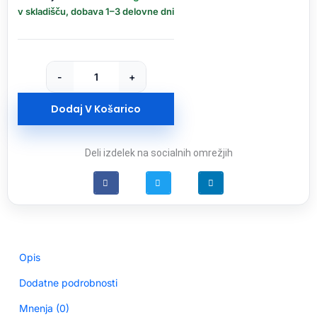
Potovalni
v skladišču, dobava 1–3 delovne dni
sušilnik
za
lase
SOFFIO
-
+
količina
Dodaj V Košarico
Deli izdelek na socialnih omrežjih
Opis
Dodatne podrobnosti
Mnenja (0)