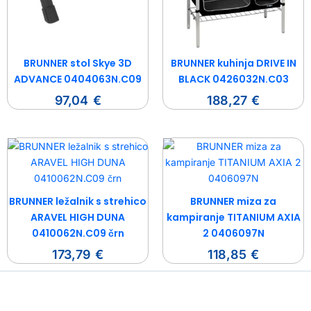
BRUNNER stol Skye 3D
BRUNNER kuhinja DRIVE IN
ADVANCE 0404063N.C09
BLACK 0426032N.C03
97,04
€
188,27
€
BRUNNER ležalnik s strehico
BRUNNER miza za
ARAVEL HIGH DUNA
kampiranje TITANIUM AXIA
0410062N.C09 črn
2 0406097N
173,79
€
118,85
€