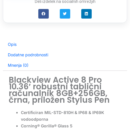
priložen
Deli izdelek na socialnih omrežjih
Stylus
Pen
količina
Opis
Dodatne podrobnosti
Mnenja (0)
Blackview Active 8 Pro
10.36′ robustni tablični
računalnik 8GB+256GB,
črna, priložen Stylus Pen
Certificiran MIL-STD-810H & IP68 & IP69K
vodoodporna
Corning® Gorilla® Glass 5