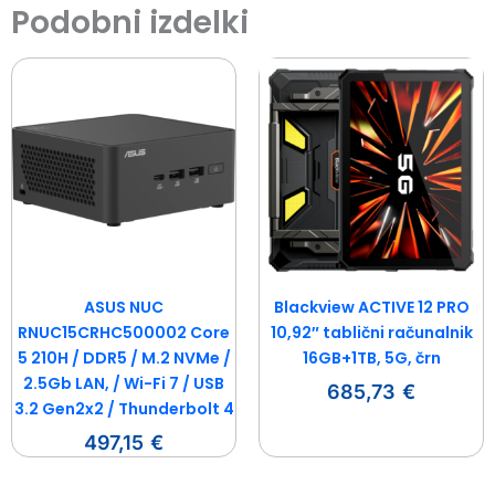
Podobni izdelki
ASUS NUC
Blackview ACTIVE 12 PRO
RNUC15CRHC500002 Core
10,92″ tablični računalnik
5 210H / DDR5 / M.2 NVMe /
16GB+1TB, 5G, črn
2.5Gb LAN, / Wi-Fi 7 / USB
685,73
€
3.2 Gen2x2 / Thunderbolt 4
497,15
€