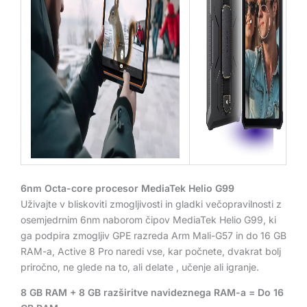
6nm Octa-core procesor MediaTek Helio G99
Uživajte v bliskoviti zmogljivosti in gladki večopravilnosti z
osemjedrnim 6nm naborom čipov MediaTek Helio G99, ki
ga podpira zmogljiv GPE razreda Arm Mali-G57 in do 16 GB
RAM-a, Active 8 Pro naredi vse, kar počnete, dvakrat bolj
priročno, ne glede na to, ali delate , učenje ali igranje.
8 GB RAM + 8 GB razširitve navideznega RAM-a = Do 16