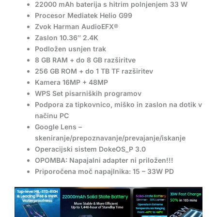
22000 mAh baterija s hitrim polnjenjem 33 W
Procesor Mediatek Helio G99
Zvok Harman AudioEFX®
Zaslon 10.36″ 2.4K
Podložen usnjen trak
8 GB RAM + do 8 GB razširitve
256 GB ROM + do 1 TB TF razširitev
Kamera 16MP + 48MP
WPS Set pisarniških programov
Podpora za tipkovnico, miško in zaslon na dotik v
načinu PC
Google Lens –
skeniranje/prepoznavanje/prevajanje/iskanje
Operacijski sistem DokeOS_P 3.0
OPOMBA: Napajalni adapter ni priložen!!!
Priporočena moč napajlnika: 15 – 33W PD