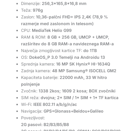
Dimenzije:
256,3*165,8*16,8 mm
Teža:
976g
Zaslon:
10,36-palčni FHD+ IPS 2,4K (78,9 %
razmerje med zaslonom in telesom)
CPU:
MediaTek Helio G99
RAM & ROM:
8 GB + 256 GB, UMCP + UMCP,
razširitev do 8 GB RAM-a navideznega RAM-a
Največja zmogljivost kartice TF:
do 1TB
OS:
DokeOS_P 3.0 Temelji na Androidu 13
Sprednja kamera:
16 MP SK Hynix® HI-1634Q
Zadnja kamera:
48 MP Samsung® ISOCELL GM2
Kapaciteta baterije:
22000 mAh, 33 W hitro
polnjenje
Zvočnik:
1338 2kos; 1609 2 kosa; BOX zvočniki
SIM reža:
dvojna; 2* SIM / 1* SIM + 1* TF kartica
Wi-Fi:
IEEE 802.11 a/b/g/n/ac
Navigacija:
GPS+Glonass+Beidou+Galileo
Povezljivost:
2G pasovi: B2/B3/B5/B8