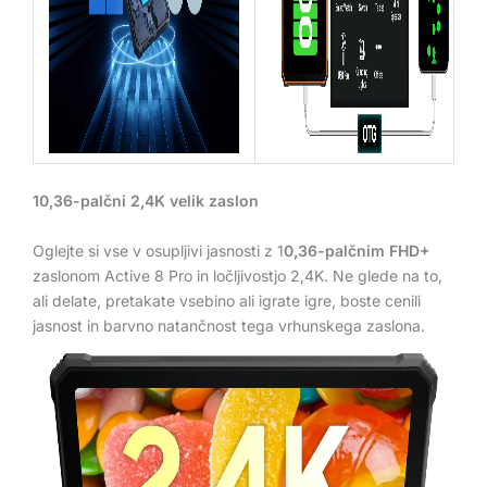
10,36-palčni 2,4K velik zaslon
Oglejte si vse v osupljivi jasnosti z 1
0,36-palčnim FHD+
zaslonom Active 8 Pro in ločljivostjo 2,4K. Ne glede na to,
ali delate, pretakate vsebino ali igrate igre, boste cenili
jasnost in barvno natančnost tega vrhunskega zaslona.