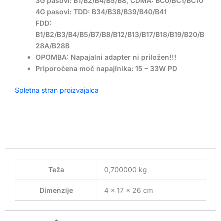
3G pasovi: B1/B2/B4/B5/B8, CDMA: BC0/BC1/BC10
4G pasovi: TDD: B34/B38/B39/B40/B41
FDD:
B1/B2/B3/B4/B5/B7/B8/B12/B13/B17/B18/B19/B20/B
28A/B28B
OPOMBA: Napajalni adapter ni priložen!!!
Priporočena moč napajlnika: 15 – 33W PD
Spletna stran proizvajalca
Teža
0,700000 kg
Dimenzije
4 × 17 × 26 cm