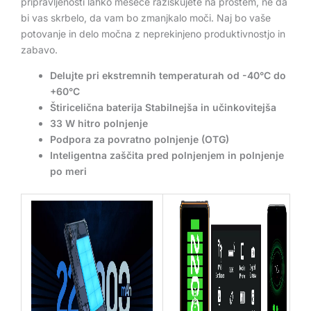
pripravljenosti lahko mesece raziskujete na prostem, ne da
bi vas skrbelo, da vam bo zmanjkalo moči. Naj bo vaše
potovanje in delo močna z neprekinjeno produktivnostjo in
zabavo.
Delujte pri ekstremnih temperaturah od -40°C do
+60°C
Štiricelična baterija Stabilnejša in učinkovitejša
33 W hitro polnjenje
Podpora za povratno polnjenje (OTG)
Inteligentna zaščita pred polnjenjem in polnjenje
po meri