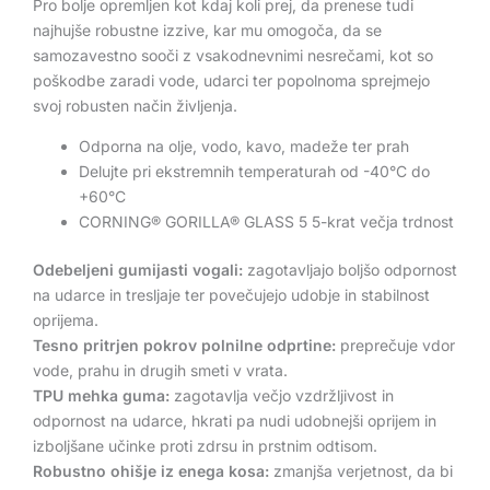
Pro bolje opremljen kot kdaj koli prej, da prenese tudi
najhujše robustne izzive, kar mu omogoča, da se
samozavestno sooči z vsakodnevnimi nesrečami, kot so
poškodbe zaradi vode, udarci ter popolnoma sprejmejo
svoj robusten način življenja.
Odporna na olje, vodo, kavo, madeže ter prah
Delujte pri ekstremnih temperaturah od -40°C do
+60°C
CORNING® GORILLA® GLASS 5 5-krat večja trdnost
Odebeljeni gumijasti vogali:
zagotavljajo boljšo odpornost
na udarce in tresljaje ter povečujejo udobje in stabilnost
oprijema.
Tesno pritrjen pokrov polnilne odprtine:
preprečuje vdor
vode, prahu in drugih smeti v vrata.
TPU mehka guma:
zagotavlja večjo vzdržljivost in
odpornost na udarce, hkrati pa nudi udobnejši oprijem in
izboljšane učinke proti zdrsu in prstnim odtisom.
Robustno ohišje iz enega kosa:
zmanjša verjetnost, da bi