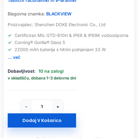
Tablični računalniki in e-Bralniki
Blagovna znamka:
BLACKVIEW
Proizvajalec: Shenzhen DOKE Electronic Co., Ltd
Certificiran MIL-STD-810H & IP68 & IP69K vodoodporna
Corning® Gorilla® Glass 5
22000 mAh baterija s hitrim polnjenjem 33 W
… več
Blackview
Dobavljivost:
10 na zalogi
Active
v skladišču, dobava 1–3 delovne dni
8
Pro
10.36'
robustni
-
+
tablični
računalnik
Dodaj V Košarico
8GB+256GB,
črna,