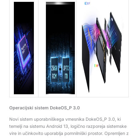
Operacijski sistem DokeOS_P 3.0
Novi sistem uporabniškega vmesnika DokeOS_P 3.0, ki
temelji na sistemu Android 13, logično razporeja sistemske
vire in učinkovito uporablja pomnilniški prostor. Opremljen z