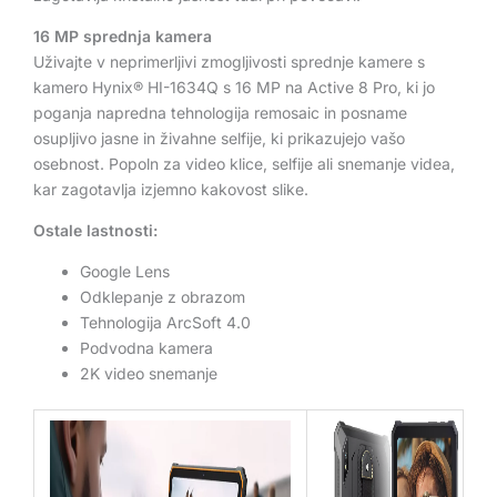
16 MP sprednja kamera
Uživajte v neprimerljivi zmogljivosti sprednje kamere s
kamero Hynix® HI-1634Q s 16 MP na Active 8 Pro, ki jo
poganja napredna tehnologija remosaic in posname
osupljivo jasne in živahne selfije, ki prikazujejo vašo
osebnost. Popoln za video klice, selfije ali snemanje videa,
kar zagotavlja izjemno kakovost slike.
Ostale lastnosti:
Google Lens
Odklepanje z obrazom
Tehnologija ArcSoft 4.0
Podvodna kamera
2K video snemanje