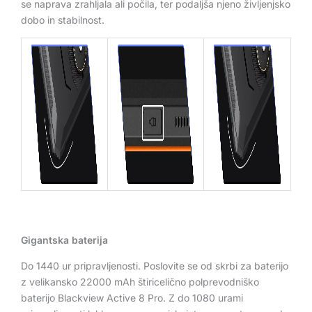
se naprava zrahljala ali počila, ter podaljša njeno življenjsko
dobo in stabilnost.
Gigantska baterija
Do 1440 ur pripravljenosti. Poslovite se od skrbi za baterijo
z velikansko 22000 mAh štiricelično polprevodniško
baterijo Blackview Active 8 Pro. Z do 1080 urami