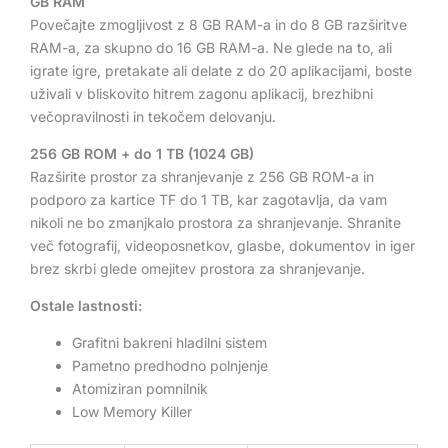
GB RAM
Povečajte zmogljivost z 8 GB RAM-a in do 8 GB razširitve
RAM-a, za skupno do 16 GB RAM-a. Ne glede na to, ali
igrate igre, pretakate ali delate z do 20 aplikacijami, boste
uživali v bliskovito hitrem zagonu aplikacij, brezhibni
večopravilnosti in tekočem delovanju.
256 GB ROM + do 1 TB (1024 GB)
Razširite prostor za shranjevanje z 256 GB ROM-a in
podporo za kartice TF do 1 TB, kar zagotavlja, da vam
nikoli ne bo zmanjkalo prostora za shranjevanje. Shranite
več fotografij, videoposnetkov, glasbe, dokumentov in iger
brez skrbi glede omejitev prostora za shranjevanje.
Ostale lastnosti:
Grafitni bakreni hladilni sistem
Pametno predhodno polnjenje
Atomiziran pomnilnik
Low Memory Killer