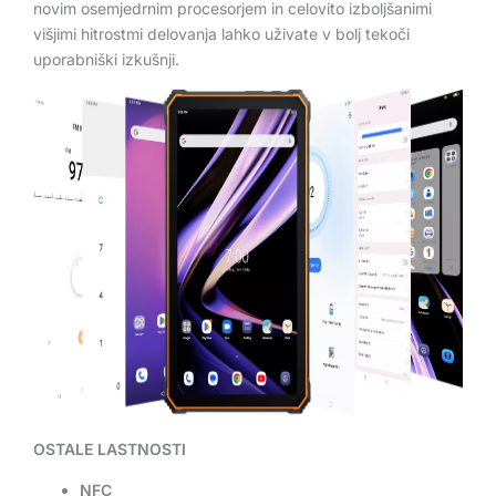
novim osemjedrnim procesorjem in celovito izboljšanimi
višjimi hitrostmi delovanja lahko uživate v bolj tekoči
uporabniški izkušnji.
OSTALE LASTNOSTI
NFC