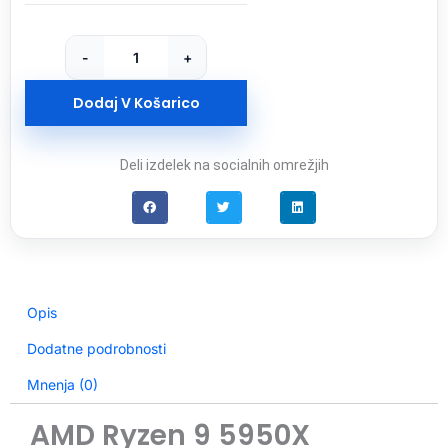
5950X
procesor
količina
-
+
Dodaj V Košarico
Deli izdelek na socialnih omrežjih
Opis
Dodatne podrobnosti
Mnenja (0)
AMD Ryzen 9 5950X