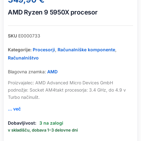
AMD Ryzen 9 5950X procesor
SKU
E0000733
Kategorije:
Procesorji
,
Računalniške komponente
,
Računalništvo
Blagovna znamka:
AMD
Proizvajalec: AMD Advanced Micro Devices GmbH
podnožje: Socket AM4takt procesorja: 3.4 GHz, do 4.9 v
Turbo načinušt.
… več
AMD
Dobavljivost:
3 na zalogi
Ryzen
v skladišču, dobava 1–3 delovne dni
9