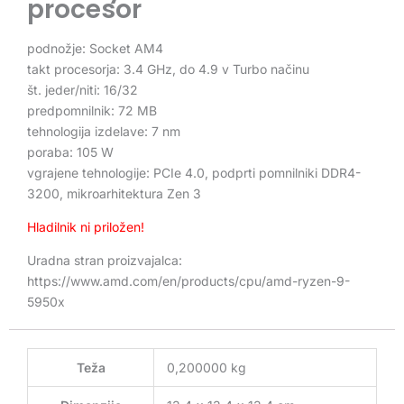
procesor
podnožje: Socket AM4
takt procesorja: 3.4 GHz, do 4.9 v Turbo načinu
št. jeder/niti: 16/32
predpomnilnik: 72 MB
tehnologija izdelave: 7 nm
poraba: 105 W
vgrajene tehnologije: PCIe 4.0, podprti pomnilniki DDR4-
3200, mikroarhitektura Zen 3
Hladilnik ni priložen!
Uradna stran proizvajalca:
https://www.amd.com/en/products/cpu/amd-ryzen-9-
5950x
Teža
0,200000 kg