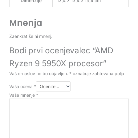
Dimenzije
13,4 × 13,4 × 13,4 cm
Mnenja
Zaenkrat še ni mnenj.
Bodi prvi ocenjevalec “AMD
Ryzen 9 5950X procesor”
Vaš e-naslov ne bo objavljen.
*
označuje zahtevana polja
Vaša ocena
*
Vaše mnenje
*