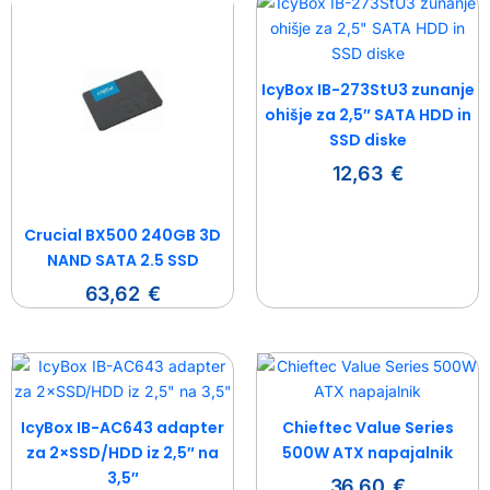
IcyBox IB-273StU3 zunanje
ohišje za 2,5″ SATA HDD in
SSD diske
12,63
€
Crucial BX500 240GB 3D
NAND SATA 2.5 SSD
63,62
€
IcyBox IB-AC643 adapter
Chieftec Value Series
za 2×SSD/HDD iz 2,5″ na
500W ATX napajalnik
3,5″
36,60
€