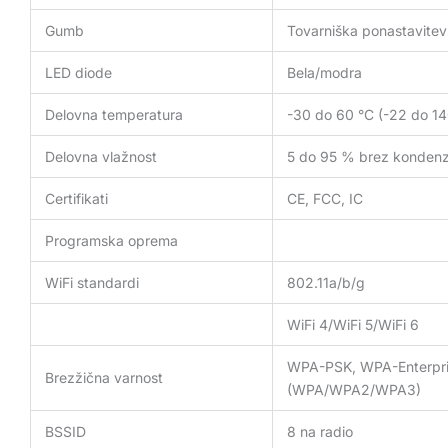
Gumb
Tovarniška ponastavitev
LED diode
Bela/modra
Delovna temperatura
-30 do 60 °C (-22 do 14
Delovna vlažnost
5 do 95 % brez kondenz
Certifikati
CE, FCC, IC
Programska oprema
WiFi standardi
802.11a/b/g
WiFi 4/WiFi 5/WiFi 6
WPA-PSK, WPA-Enterpr
Brezžična varnost
(WPA/WPA2/WPA3)
BSSID
8 na radio