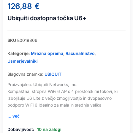
126,88
€
Ubiquiti dostopna točka U6+
SKU
E0019806
Kategorije:
Mrežna oprema
,
Računalništvo
,
Usmerjevalniki
Blagovna znamka:
UBIQUITI
Proizvajalec: Ubiquiti Networks, Inc.
Kompaktna, stropna WiFi 6 AP s 4 prostorskimi tokovi, ki
izboljšuje U6 Lite z večjo zmogljivostjo in dvopasovno
podporo WiFi 6.Idealno za mala in srednje velika
… več
Ubiquiti
Dobavljivost:
10 na zalogi
dostopna