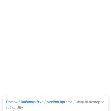
Domov
/
Računalništvo
/
Mrežna oprema
/ Ubiquiti dostopna
točka U6+