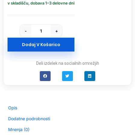
v skladišču, dobava 1–3 delovne dni
točka
U6+
količina
-
+
Dodaj V Košarico
Deli izdelek na socialnih omrežjih
Opis
Dodatne podrobnosti
Mnenja (0)