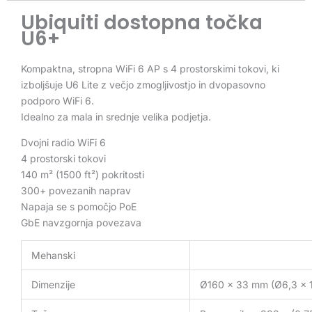
Ubiquiti dostopna točka
U6+
Kompaktna, stropna WiFi 6 AP s 4 prostorskimi tokovi, ki
izboljšuje U6 Lite z večjo zmogljivostjo in dvopasovno
podporo WiFi 6.
Idealno za mala in srednje velika podjetja.
Dvojni radio WiFi 6
4 prostorski tokovi
140 m² (1500 ft²) pokritosti
300+ povezanih naprav
Napaja se s pomočjo PoE
GbE navzgornja povezava
Mehanski
Dimenzije
Ø160 x 33 mm (Ø6,3 x 1