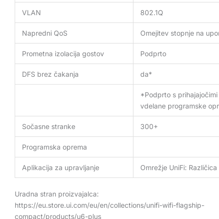
VLAN
802.1Q
Napredni QoS
Omejitev stopnje na upo
Prometna izolacija gostov
Podprto
DFS brez čakanja
da*
*Podprto s prihajajočimi 
vdelane programske op
Sočasne stranke
300+
Programska oprema
Aplikacija za upravljanje
Omrežje UniFi: Različica 
Uradna stran proizvajalca:
https://eu.store.ui.com/eu/en/collections/unifi-wifi-flagship-
compact/products/u6-plus