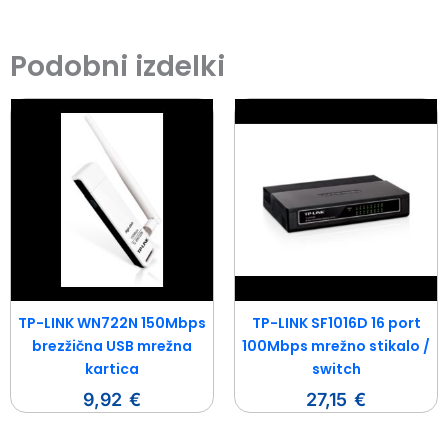
Podobni izdelki
TP-LINK WN722N 150Mbps
TP-LINK SF1016D 16 port
brezžična USB mrežna
100Mbps mrežno stikalo /
kartica
switch
9,92
€
27,15
€