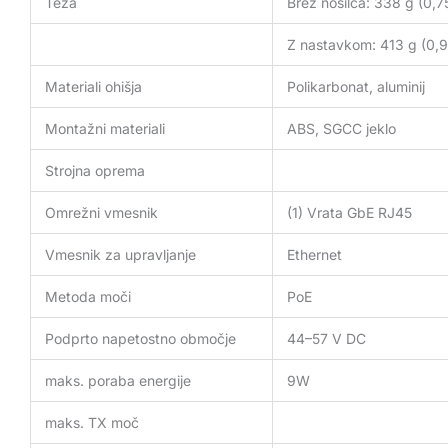
Teža
Brez nosilca: 338 g (0,75
Z nastavkom: 413 g (0,9
Materiali ohišja
Polikarbonat, aluminij
Montažni materiali
ABS, SGCC jeklo
Strojna oprema
Omrežni vmesnik
(1) Vrata GbE RJ45
Vmesnik za upravljanje
Ethernet
Metoda moči
PoE
Podprto napetostno območje
44–57 V DC
maks. poraba energije
9W
maks. TX moč