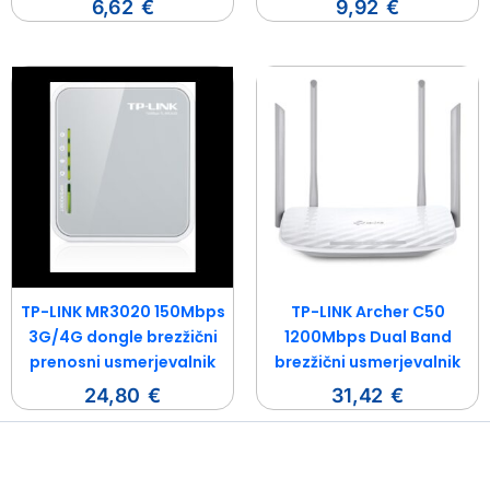
6,62
€
9,92
€
TP-LINK MR3020 150Mbps
TP-LINK Archer C50
3G/4G dongle brezžični
1200Mbps Dual Band
prenosni usmerjevalnik
brezžični usmerjevalnik
24,80
€
31,42
€