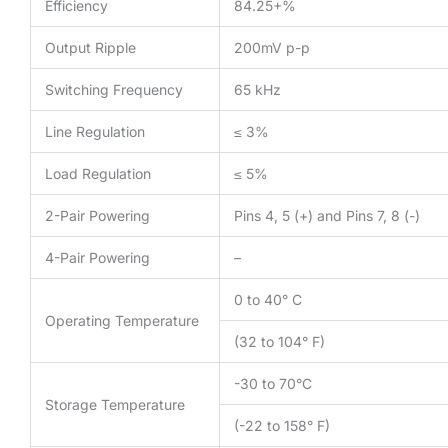
Efficiency
84.25+%
Output Ripple
200mV p-p
Switching Frequency
65 kHz
Line Regulation
≤ 3%
Load Regulation
≤ 5%
2-Pair Powering
Pins 4, 5 (+) and Pins 7, 8 (-)
4-Pair Powering
–
0 to 40° C
Operating Temperature
(32 to 104° F)
-30 to 70°C
Storage Temperature
(-22 to 158° F)