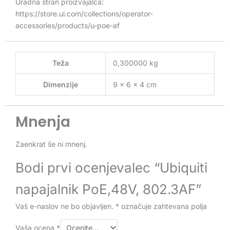
Uradna stran proizvajalca:
https://store.ui.com/collections/operator-
accessories/products/u-poe-af
Teža
0,300000 kg
Dimenzije
9 × 6 × 4 cm
Mnenja
Zaenkrat še ni mnenj.
Bodi prvi ocenjevalec “Ubiquiti
napajalnik PoE,48V, 802.3AF”
Vaš e-naslov ne bo objavljen.
*
označuje zahtevana polja
Vaša ocena
*