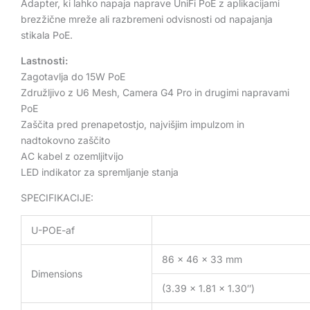
Adapter, ki lahko napaja naprave UniFi PoE z aplikacijami
brezžične mreže ali razbremeni odvisnosti od napajanja
stikala PoE.
Lastnosti:
Zagotavlja do 15W PoE
Združljivo z U6 Mesh, Camera G4 Pro in drugimi napravami
PoE
Zaščita pred prenapetostjo, najvišjim impulzom in
nadtokovno zaščito
AC kabel z ozemljitvijo
LED indikator za spremljanje stanja
SPECIFIKACIJE:
U-POE-af
86 x 46 x 33 mm
Dimensions
(3.39 x 1.81 x 1.30″)