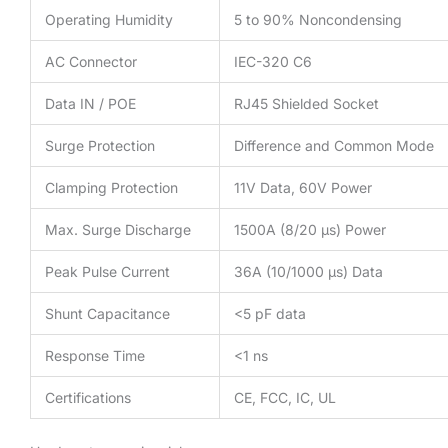
Operating Humidity
5 to 90% Noncondensing
AC Connector
IEC-320 C6
Data IN / POE
RJ45 Shielded Socket
Surge Protection
Difference and Common Mode
Clamping Protection
11V Data, 60V Power
Max. Surge Discharge
1500A (8/20 μs) Power
Peak Pulse Current
36A (10/1000 μs) Data
Shunt Capacitance
<5 pF data
Response Time
<1 ns
Certifications
CE, FCC, IC, UL