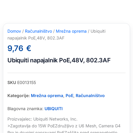
Domov
/
Računalništvo
/
Mrežna oprema
/ Ubiquiti
napajalnik PoE,48V, 802.3AF
9,76
€
Ubiquiti napajalnik PoE,48V, 802.3AF
SKU
E0013155
Kategorije:
Mrežna oprema
,
PoE
,
Računalništvo
Blagovna znamka:
UBIQUITI
Proizvajalec: Ubiquiti Networks, Inc.
>Zagotavlja do 15W PoEZdružljivo z U6 Mesh, Camera G4
Pro in drugimi napravami PoEZaščita pred prenapetostjo,