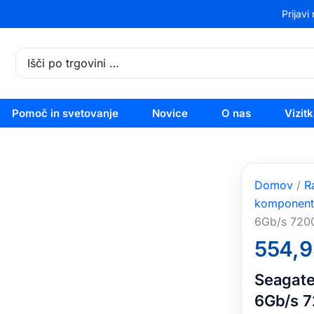
Prijavi
Search
for:
Pomoč in svetovanje
Novice
O nas
Vizit
Domov
/
R
komponent
6Gb/s 720
554,
Seagate
6Gb/s 