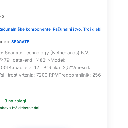
43
Računalniške komponente
,
Računalništvo
,
Trdi diski
namka:
SEAGATE
ec: Seagate Technology (Netherlands) B.V.
=”479″ data-end=”482″>Model:
01Kapaciteta: 12 TBOblika: 3,5″Vmesnik:
sHitrost vrtenja: 7200 RPMPredpomnilnik: 256
:
3 na zalogi
dobava 1–3 delovne dni