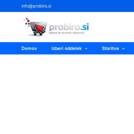
Skip
info@probiro.si
to
content
Domov
Izberi oddelek
Storitve