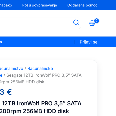
 napako
Pošlji povpraševanje
Oddaljena pomoč
ka
Prijavi se
ačunalništvo
/
Računalniške
e
/ Seagate 12TB IronWolf PRO 3,5″ SATA
0rpm 256MB HDD disk
93
€
 12TB IronWolf PRO 3,5″ SATA
7200rpm 256MB HDD disk