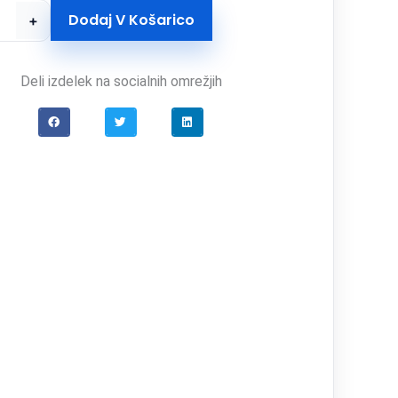
Dodaj V Košarico
+
Deli izdelek na socialnih omrežjih