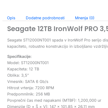
Opis
Dodatne podrobnosti
Mnenja (0)
Seagate 12TB IronWolf PRO 3
Seagate ST12000NT001 spada v IronWolf Pro serijo dis
kapaciteto, robustno konstrukcijo in izboljšano vzdržlj
Specifikacije:
Model: ST12000NT001
Kapaciteta: 12 TB
Oblika: 3,5″
Vmesnik: SATA 6 Gb/s
Hitrost vrtenja: 7200 RPM
Predpomnilnik: 256 MB
Povprečni čas med napakami (MTBF): 1,200,000 ur
Dimenzije (D × Š × V): 147 × 101.85 × 26.11 mm