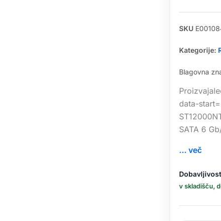
SKU
E00108
Kategorije:
Blagovna z
Proizvajal
data-start
ST12000NT0
SATA 6 Gb/
… več
Seagate
Dobavljivost
12TB
v skladišču, 
IronWolf
PRO
3,5"