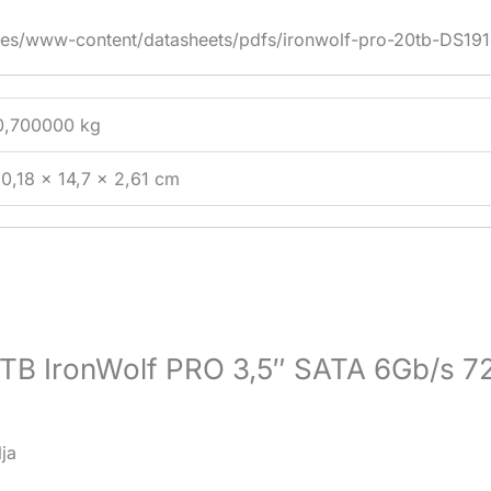
files/www-content/datasheets/pdfs/ironwolf-pro-20tb-DS1
0,700000 kg
10,18 × 14,7 × 2,61 cm
 12TB IronWolf PRO 3,5″ SATA 6Gb/
ja