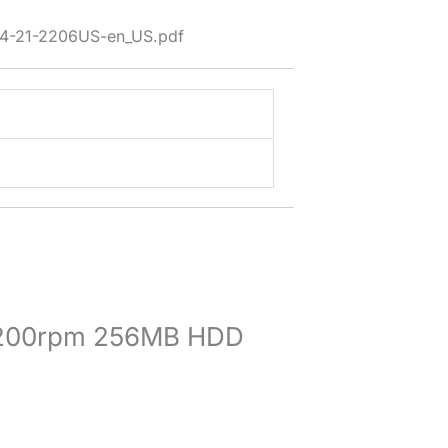
914-21-2206US-en_US.pdf
s 7200rpm 256MB HDD