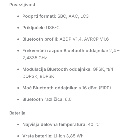
Povezljivost
Podprti formati:
SBC, AAC, LC3
Priključek:
USB-C
Bluetooth profili:
A2DP V1.4, AVRCP V1.6
Frekvenčni razpon Bluetooth oddajnika:
2,4 –
2,4835 GHz
Modulacija Bluetooth oddajnika:
GFSK, π/4
DQPSK, 8DPSK
Moč Bluetooth oddajnika:
≤ 16 dBm (EIRP)
Bluetooth različica:
6.0
Baterija
Najvišja delovna temperatura:
40 °C
Vrsta baterije:
Li-ion 3,85 Wh