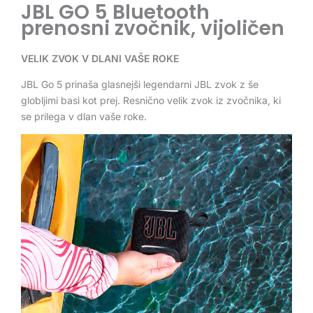
JBL GO 5 Bluetooth
prenosni zvočnik, vijoličen
VELIK ZVOK V DLANI VAŠE ROKE
JBL Go 5 prinaša glasnejši legendarni JBL zvok z še
globljimi basi kot prej. Resnično velik zvok iz zvočnika, ki
se prilega v dlan vaše roke.