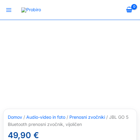
Skip
to
content
Domov
/
Audio-video in foto
/
Prenosni zvočniki
/ JBL GO 5
Bluetooth prenosni zvočnik, vijoličen
49,90
€