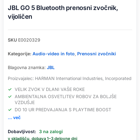
JBL GO 5 Bluetooth prenosni zvočnik,
vijoličen
SKU
E0020329
Kategorije:
Audio-video in foto
,
Prenosni zvočniki
Blagovna znamka:
JBL
Proizvajalec: HARMAN International Industries, Incorporated
VELIK ZVOK V DLANI VAŠE ROKE
AMBIENTALNA OSVETLITEV ROBOV ZA BOLJŠE
VZDUŠJE
DO 10 UR PREDVAJANJA S PLAYTIME BOOST
… več
JBL
Dobavljivost:
3 na zalogi
GO
v skladišču, dobava 1–3 delovne dni