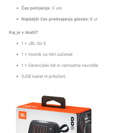
Čas polnjenja:
3 ure
Najdaljši čas predvajanja glasbe:
8 ur
Kaj je v škatli?
1 × JBL Go 5
1 × Vodnik za hitri začetek
1 × Garancijski list in varnostna navodila
(USB kabel ni priložen)