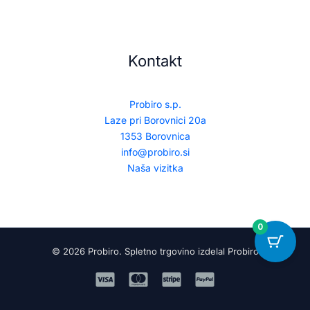
Kontakt
Probiro s.p.
Laze pri Borovnici 20a
1353 Borovnica
info@probiro.si
Naša vizitka
0
© 2026 Probiro. Spletno trgovino izdelal Probiro