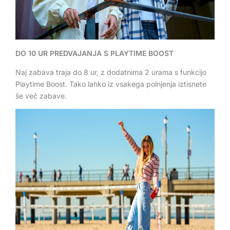
DO 10 UR PREDVAJANJA S PLAYTIME BOOST
Naj zabava traja do 8 ur, z dodatnima 2 urama s funkcijo
Playtime Boost. Tako lahko iz vsakega polnjenja iztisnete
še več zabave.