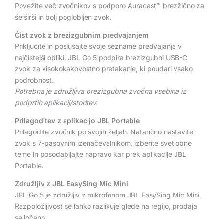
Povežite več zvočnikov s podporo Auracast™ brezžično za
še širši in bolj poglobljen zvok.
Čist zvok z brezizgubnim predvajanjem
Priključite in poslušajte svoje sezname predvajanja v
najčistejši obliki. JBL Go 5 podpira brezizgubni USB-C
zvok za visokokakovostno pretakanje, ki poudari vsako
podrobnost.
Potrebna je združljiva brezizgubna zvočna vsebina iz
podprtih aplikacij/storitev.
Prilagoditev z aplikacijo JBL Portable
Prilagodite zvočnik po svojih željah. Natančno nastavite
zvok s 7-pasovnim izenačevalnikom, izberite svetlobne
teme in posodabljajte napravo kar prek aplikacije JBL
Portable.
Združljiv z JBL EasySing Mic Mini
JBL Go 5 je združljiv z mikrofonom JBL EasySing Mic Mini.
Razpoložljivost se lahko razlikuje glede na regijo, prodaja
se ločeno.