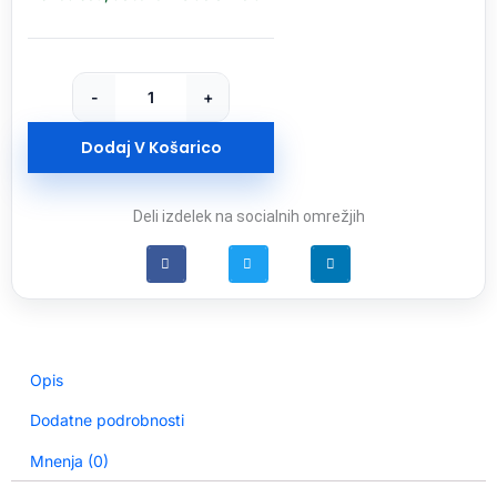
5
Bluetooth
prenosni
zvočnik,
-
+
vijoličen
količina
Dodaj V Košarico
Deli izdelek na socialnih omrežjih
Opis
Dodatne podrobnosti
Mnenja (0)