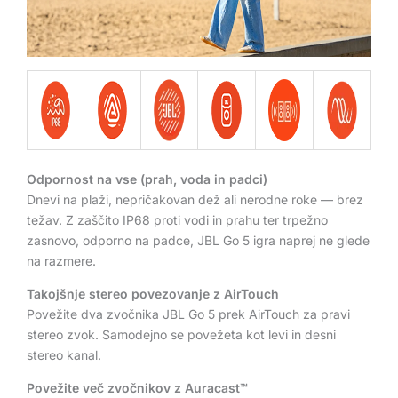
Odpornost na vse (prah, voda in padci)
Dnevi na plaži, nepričakovan dež ali nerodne roke — brez
težav. Z zaščito IP68 proti vodi in prahu ter trpežno
zasnovo, odporno na padce, JBL Go 5 igra naprej ne glede
na razmere.
Takojšnje stereo povezovanje z AirTouch
Povežite dva zvočnika JBL Go 5 prek AirTouch za pravi
stereo zvok. Samodejno se povežeta kot levi in desni
stereo kanal.
Povežite več zvočnikov z Auracast™