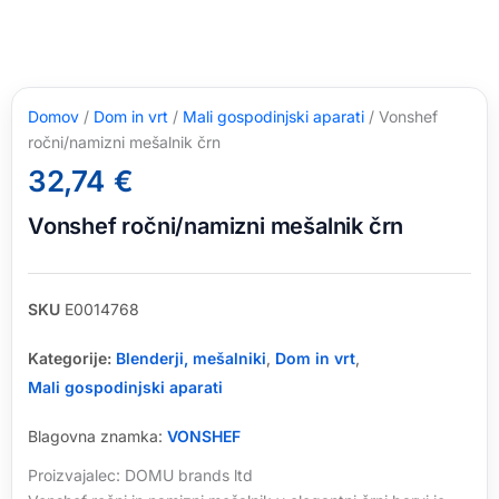
Domov
/
Dom in vrt
/
Mali gospodinjski aparati
/ Vonshef
ročni/namizni mešalnik črn
32,74
€
Vonshef ročni/namizni mešalnik črn
SKU
E0014768
Kategorije:
Blenderji, mešalniki
,
Dom in vrt
,
Mali gospodinjski aparati
Blagovna znamka:
VONSHEF
Proizvajalec: DOMU brands ltd