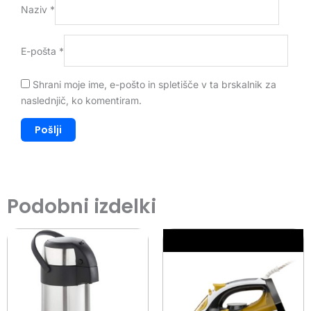
Naziv
*
E-pošta
*
Shrani moje ime, e-pošto in spletišče v ta brskalnik za
naslednjič, ko komentiram.
Podobni izdelki