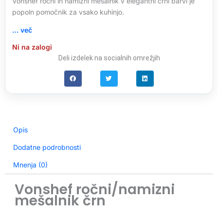
Vonshef ročni in namizni mešalnik v elegantni črni barvi je
popoln pomočnik za vsako kuhinjo.
… več
Ni na zalogi
Deli izdelek na socialnih omrežjih
Opis
Dodatne podrobnosti
Mnenja (0)
Vonshef ročni/namizni
mešalnik črn