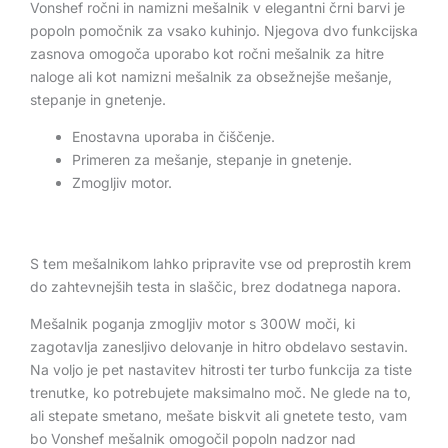
Vonshef ročni in namizni mešalnik v elegantni črni barvi je
popoln pomočnik za vsako kuhinjo. Njegova dvo funkcijska
zasnova omogoča uporabo kot ročni mešalnik za hitre
naloge ali kot namizni mešalnik za obsežnejše mešanje,
stepanje in gnetenje.
Enostavna uporaba in čiščenje.
Primeren za mešanje, stepanje in gnetenje.
Zmogljiv motor.
S tem mešalnikom lahko pripravite vse od preprostih krem
do zahtevnejših testa in slaščic, brez dodatnega napora.
Mešalnik poganja zmogljiv motor s 300W moči, ki
zagotavlja zanesljivo delovanje in hitro obdelavo sestavin.
Na voljo je pet nastavitev hitrosti ter turbo funkcija za tiste
trenutke, ko potrebujete maksimalno moč. Ne glede na to,
ali stepate smetano, mešate biskvit ali gnetete testo, vam
bo Vonshef mešalnik omogočil popoln nadzor nad