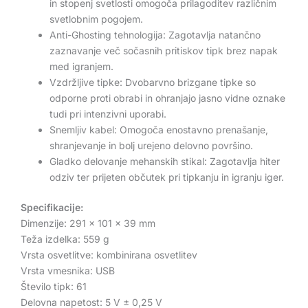
in stopenj svetlosti omogoča prilagoditev različnim
svetlobnim pogojem.
Anti-Ghosting tehnologija: Zagotavlja natančno
zaznavanje več sočasnih pritiskov tipk brez napak
med igranjem.
Vzdržljive tipke: Dvobarvno brizgane tipke so
odporne proti obrabi in ohranjajo jasno vidne oznake
tudi pri intenzivni uporabi.
Snemljiv kabel: Omogoča enostavno prenašanje,
shranjevanje in bolj urejeno delovno površino.
Gladko delovanje mehanskih stikal: Zagotavlja hiter
odziv ter prijeten občutek pri tipkanju in igranju iger.
Specifikacije:
Dimenzije: 291 × 101 × 39 mm
Teža izdelka: 559 g
Vrsta osvetlitve: kombinirana osvetlitev
Vrsta vmesnika: USB
Število tipk: 61
Delovna napetost: 5 V ± 0,25 V