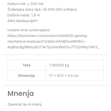
Delovni tok: ≤ 200 mA
Življenjska doba tipk: 50.000.000 pritiskov
Dolžina kabla: 1,8 m
ANG lokalizacija!!!!
Uradna stran proizvajalca:
https://havitsmart.com/products/kb903l-gaming-
mechanical-keyboard?srsltid=AfmBOoohWWcv-
ApBtez8g5Rhioy9U73k7QJmsH9rA3uJT72Q9WyUWrY_
Teža
1,140000 kg
Dimenzije
17 × 47,5 × 5,5 cm
Mnenja
Zaenkrat še ni mnenj.