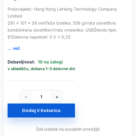
Proizvajalec: Hong Kong LeHang Technology Company
Limited
291 × 101 × 39 mmTeža izdelka: 559 gVrsta osvetlitve:
kombinirana osvetlitevVrsta vmesnika: USBŠtevilo tipk:
61Delovna napetost: 5 V ± 0,25
… več
HAVIT
Dobavljivost:
10 na zalogi
Gamenote
v skladišču, dobava 1–3 delovne dni
USB
mehanska
tipkovnica
HV-
-
+
KB903L
-
Dodaj V Košarico
ANG
znaki
količina
Deli izdelek na socialnih omrežjih