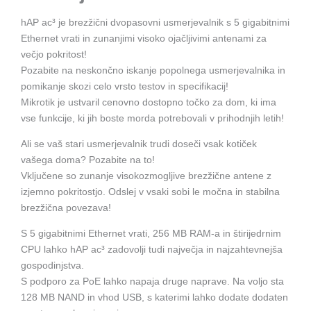
hAP ac³ je brezžični dvopasovni usmerjevalnik s 5 gigabitnimi
Ethernet vrati in zunanjimi visoko ojačljivimi antenami za
večjo pokritost!
Pozabite na neskončno iskanje popolnega usmerjevalnika in
pomikanje skozi celo vrsto testov in specifikacij!
Mikrotik je ustvaril cenovno dostopno točko za dom, ki ima
vse funkcije, ki jih boste morda potrebovali v prihodnjih letih!
Ali se vaš stari usmerjevalnik trudi doseči vsak kotiček
vašega doma? Pozabite na to!
Vključene so zunanje visokozmogljive brezžične antene z
izjemno pokritostjo. Odslej v vsaki sobi le močna in stabilna
brezžična povezava!
S 5 gigabitnimi Ethernet vrati, 256 MB RAM-a in štirijedrnim
CPU lahko hAP ac³ zadovolji tudi največja in najzahtevnejša
gospodinjstva.
S podporo za PoE lahko napaja druge naprave. Na voljo sta
128 MB NAND in vhod USB, s katerimi lahko dodate dodaten