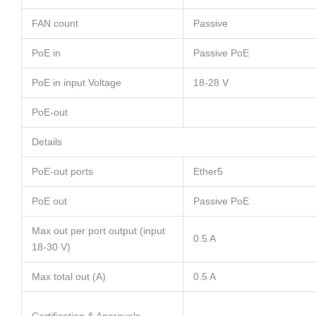
FAN count
Passive
PoE in
Passive PoE
PoE in input Voltage
18-28 V
PoE-out
Details
PoE-out ports
Ether5
PoE out
Passive PoE
Max out per port output (input
0.5 A
18-30 V)
Max total out (A)
0.5 A
Certification & Approvals