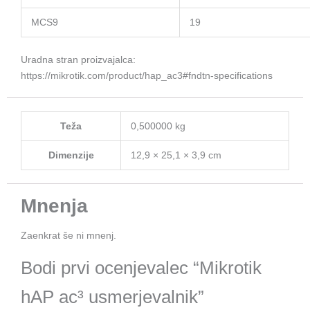
MCS9
19
Uradna stran proizvajalca:
https://mikrotik.com/product/hap_ac3#fndtn-specifications
Teža
0,500000 kg
Dimenzije
12,9 × 25,1 × 3,9 cm
Mnenja
Zaenkrat še ni mnenj.
Bodi prvi ocenjevalec “Mikrotik
hAP ac³ usmerjevalnik”