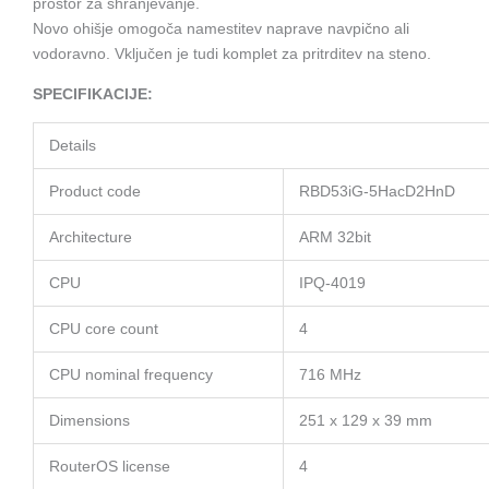
prostor za shranjevanje.
Novo ohišje omogoča namestitev naprave navpično ali
vodoravno. Vključen je tudi komplet za pritrditev na steno.
SPECIFIKACIJE:
Details
Product code
RBD53iG-5HacD2HnD
Architecture
ARM 32bit
CPU
IPQ-4019
CPU core count
4
CPU nominal frequency
716 MHz
Dimensions
251 x 129 x 39 mm
RouterOS license
4