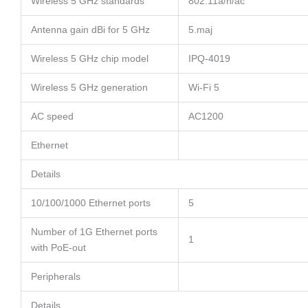
Wireless 5 GHz standards
802.11a/n/ac
Antenna gain dBi for 5 GHz
5.maj
Wireless 5 GHz chip model
IPQ-4019
Wireless 5 GHz generation
Wi-Fi 5
AC speed
AC1200
Ethernet
Details
10/100/1000 Ethernet ports
5
Number of 1G Ethernet ports
1
with PoE-out
Peripherals
Details