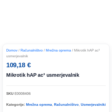
Domov
/
Računalništvo
/
Mrežna oprema
/ Mikrotik hAP ac³
usmerjevalnik
109,18
€
Mikrotik hAP ac³ usmerjevalnik
SKU
E0008406
Kategorije:
Mrežna oprema
,
Računalništvo
,
Usmerjevalniki