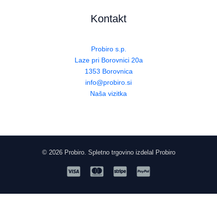
Kontakt
Probiro s.p.
Laze pri Borovnici 20a
1353 Borovnica
info@probiro.si
Naša vizitka
© 2026 Probiro. Spletno trgovino izdelal Probiro