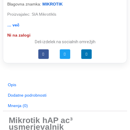
Blagovna znamka:
MIKROTIK
Proizvajalec: SIA Mikrotīkls
… več
Ni na zalogi
Deli izdelek na socialnih omrežjih
Opis
Dodatne podrobnosti
Mnenja (0)
Mikrotik hAP ac³
usmerjevalnik