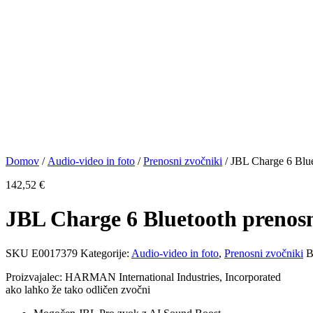
Domov
/
Audio-video in foto
/
Prenosni zvočniki
/ JBL Charge 6 Blue
142,52
€
JBL Charge 6 Bluetooth prenosn
SKU
E0017379
Kategorije:
Audio-video in foto
,
Prenosni zvočniki
B
Proizvajalec: HARMAN International Industries, Incorporated
ako lahko že tako odličen zvočni