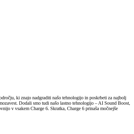
ročju, ki znajo nadgraditi našo tehnologijo in poskrbeti za najbolj
samozavest. Dodali smo tudi našo lastno tehnologijo – AI Sound Boost,
rovnijo v vsakem Charge 6. Skratka, Charge 6 prinaša močnejše