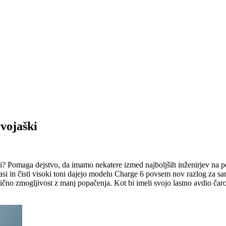
vojaški
? Pomaga dejstvo, da imamo nekatere izmed najboljših inženirjev na pod
basi in čisti visoki toni dajejo modelu Charge 6 povsem nov razlog za 
ično zmogljivost z manj popačenja. Kot bi imeli svojo lastno avdio ča