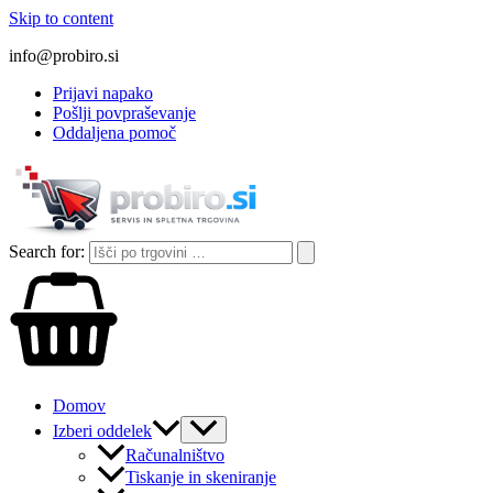
Skip to content
info@probiro.si
Prijavi napako
Pošlji povpraševanje
Oddaljena pomoč
Search for:
Domov
Izberi oddelek
Računalništvo
Tiskanje in skeniranje