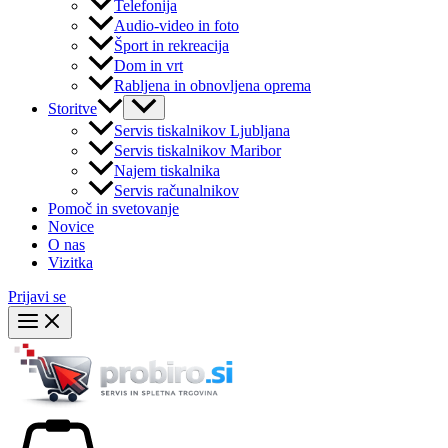
Telefonija
Audio-video in foto
Šport in rekreacija
Dom in vrt
Rabljena in obnovljena oprema
Storitve
Servis tiskalnikov Ljubljana
Servis tiskalnikov Maribor
Najem tiskalnika
Servis računalnikov
Pomoč in svetovanje
Novice
O nas
Vizitka
Prijavi se