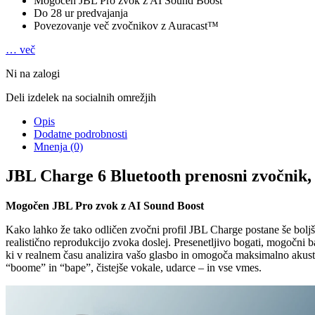
Mogočen JBL Pro zvok z AI Sound Boost
Do 28 ur predvajanja
Povezovanje več zvočnikov z Auracast™
… več
Ni na zalogi
Deli izdelek na socialnih omrežjih
Opis
Dodatne podrobnosti
Mnenja (0)
JBL Charge 6 Bluetooth prenosni zvočnik, 
Mogočen JBL Pro zvok z AI Sound Boost
Kako lahko že tako odličen zvočni profil JBL Charge postane še boljši
realistično reprodukcijo zvoka doslej. Presenetljivo bogati, mogočni 
ki v realnem času analizira vašo glasbo in omogoča maksimalno akust
“boome” in “bape”, čistejše vokale, udarce – in vse vmes.