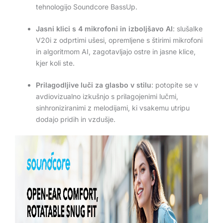
tehnologijo Soundcore BassUp.
Jasni klici s 4 mikrofoni in izboljšavo AI
: slušalke
V20i z odprtimi ušesi, opremljene s štirimi mikrofoni
in algoritmom AI, zagotavljajo ostre in jasne klice,
kjer koli ste.
Prilagodljive luči za glasbo v stilu
: potopite se v
avdiovizualno izkušnjo s prilagojenimi lučmi,
sinhroniziranimi z melodijami, ki vsakemu utripu
dodajo pridih in vzdušje.