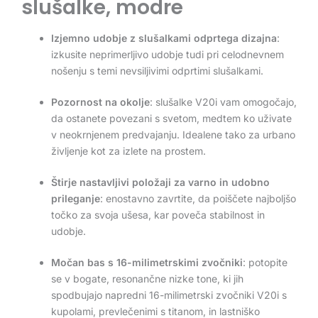
slušalke, modre
Izjemno udobje z slušalkami odprtega dizajna
:
izkusite neprimerljivo udobje tudi pri celodnevnem
nošenju s temi nevsiljivimi odprtimi slušalkami.
Pozornost na okolje
: slušalke V20i vam omogočajo,
da ostanete povezani s svetom, medtem ko uživate
v neokrnjenem predvajanju. Idealene tako za urbano
življenje kot za izlete na prostem.
Štirje nastavljivi položaji za varno in udobno
prileganje
: enostavno zavrtite, da poiščete najboljšo
točko za svoja ušesa, kar poveča stabilnost in
udobje.
Močan bas s 16-milimetrskimi zvočniki
: potopite
se v bogate, resonančne nizke tone, ki jih
spodbujajo napredni 16-milimetrski zvočniki V20i s
kupolami, prevlečenimi s titanom, in lastniško