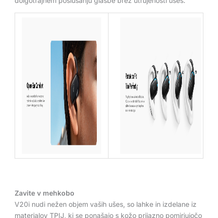
dolgotrajnem poslušanju glasbe brez utrujenosti ušes.
Zavite v mehkobo
V20i nudi nežen objem vaših ušes, so lahke in izdelane iz
materialov TPIJ, ki se ponašajo s kožo prijazno pomirjujočo