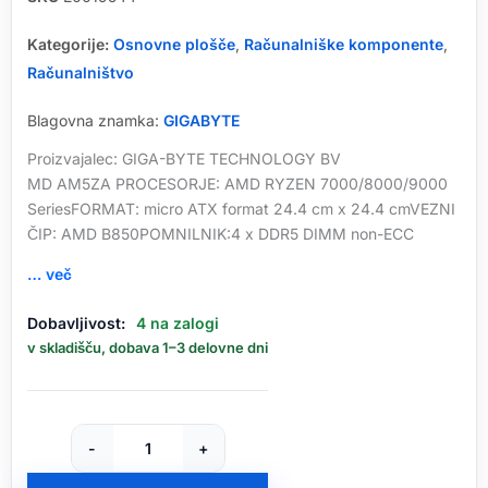
Kategorije:
Osnovne plošče
,
Računalniške komponente
,
Računalništvo
Blagovna znamka:
GIGABYTE
Proizvajalec: GIGA-BYTE TECHNOLOGY BV
MD AM5ZA PROCESORJE: AMD RYZEN 7000/8000/9000
SeriesFORMAT: micro ATX format 24.4 cm x 24.4 cmVEZNI
ČIP: AMD B850POMNILNIK:4 x DDR5 DIMM non-ECC
… več
GIGABYTE
Dobavljivost:
4 na zalogi
B850M
v skladišču, dobava 1–3 delovne dni
DS3H,
DDR5,
SATA3,
USB3.2Gen2,
-
+
DP,
2.5GbE,