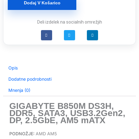
Dodaj V Košarico
AM5
mATX
količina
Deli izdelek na socialnih omrežjih
Opis
Dodatne podrobnosti
Mnenja (0)
GIGABYTE B850M DS3H,
DDR5, SATA3, USB3.2Gen2,
DP, 2.5GbE, AM5 mATX
PODNOŽJE:
AMD AM5