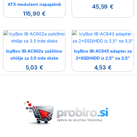
ATX modularni napajalnik
45,59
€
115,90
€
IcyBox IB-AC602a zaščitno
IcyBox IB-AC643 adapter za
ohišje za 3.5 trde diske
2×SSD/HDD iz 2,5″ na 3,5″
5,03
€
4,53
€