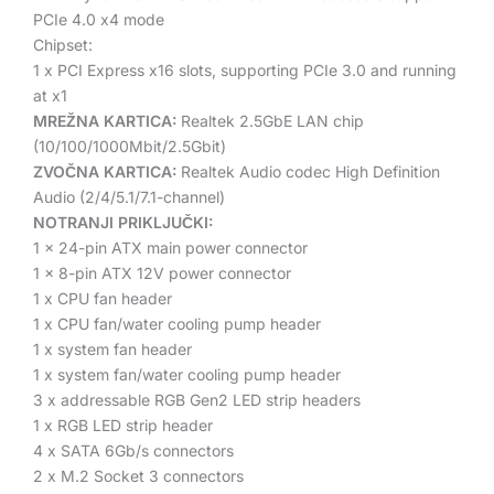
PCIe 4.0 x4 mode
Chipset:
1 x PCI Express x16 slots, supporting PCIe 3.0 and running
at x1
MREŽNA KARTICA:
Realtek 2.5GbE LAN chip
(10/100/1000Mbit/2.5Gbit)
ZVOČNA KARTICA:
Realtek Audio codec High Definition
Audio (2/4/5.1/7.1-channel)
NOTRANJI PRIKLJUČKI:
1 x 24-pin ATX main power connector
1 x 8-pin ATX 12V power connector
1 x CPU fan header
1 x CPU fan/water cooling pump header
1 x system fan header
1 x system fan/water cooling pump header
3 x addressable RGB Gen2 LED strip headers
1 x RGB LED strip header
4 x SATA 6Gb/s connectors
2 x M.2 Socket 3 connectors