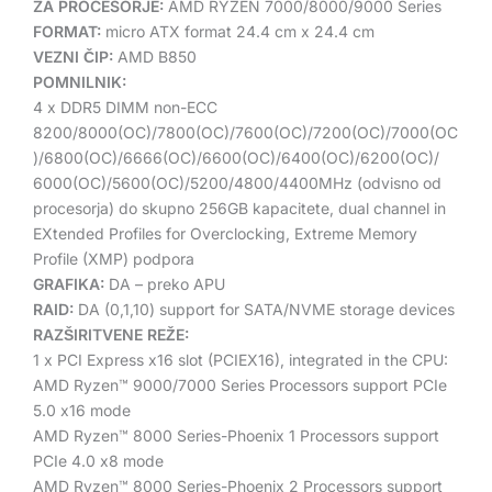
ZA PROCESORJE:
AMD RYZEN 7000/8000/9000 Series
FORMAT:
micro ATX format 24.4 cm x 24.4 cm
VEZNI ČIP:
AMD B850
POMNILNIK:
4 x DDR5 DIMM non-ECC
8200/8000(OC)/7800(OC)/7600(OC)/7200(OC)/7000(OC
)/6800(OC)/6666(OC)/6600(OC)/6400(OC)/6200(OC)/
6000(OC)/5600(OC)/5200/4800/4400MHz (odvisno od
procesorja) do skupno 256GB kapacitete, dual channel in
EXtended Profiles for Overclocking, Extreme Memory
Profile (XMP) podpora
GRAFIKA:
DA – preko APU
RAID:
DA (0,1,10) support for SATA/NVME storage devices
RAZŠIRITVENE REŽE:
1 x PCI Express x16 slot (PCIEX16), integrated in the CPU:
AMD Ryzen™ 9000/7000 Series Processors support PCIe
5.0 x16 mode
AMD Ryzen™ 8000 Series-Phoenix 1 Processors support
PCIe 4.0 x8 mode
AMD Ryzen™ 8000 Series-Phoenix 2 Processors support